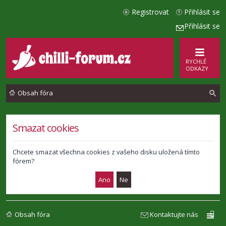
Registrovat
Přihlásit se
Přihlásit se
RYCHLÉ
ODKAZY
Obsah fóra
l
Smazat cookies
e
d
Chcete smazat všechna cookies z vašeho disku uložená tímto
fórem?
a
t
Obsah fóra
Kontaktujte nás