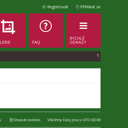
Registrovat
Přihlásit se
RYCHLÉ
LERIE
FAQ
ODKAZY
H
l
e
d
a
t
s
Smazat cookies
Všechny časy jsou v
UTC+02:00