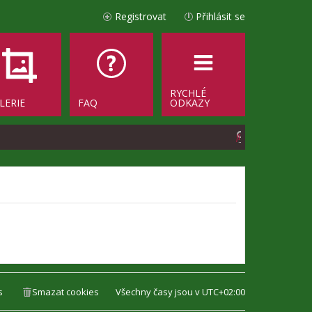
Registrovat
Přihlásit se
RYCHLÉ
LERIE
FAQ
ODKAZY
H
l
e
d
a
t
s
Smazat cookies
Všechny časy jsou v
UTC+02:00