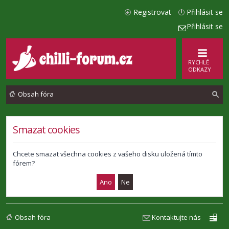
Registrovat
Přihlásit se
Přihlásit se
RYCHLÉ
ODKAZY
Obsah fóra
l
Smazat cookies
e
d
Chcete smazat všechna cookies z vašeho disku uložená tímto
fórem?
a
t
Obsah fóra
Kontaktujte nás