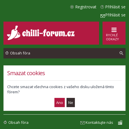
Registrovat
Přihlásit se
Přihlásit se
RYCHLÉ
ODKAZY
Obsah fóra
l
Smazat cookies
e
d
Chcete smazat všechna cookies z vašeho disku uložená tímto
fórem?
a
t
Obsah fóra
Kontaktujte nás