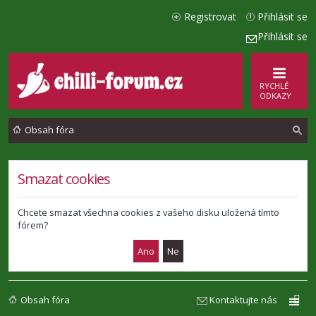
Registrovat
Přihlásit se
Přihlásit se
RYCHLÉ
ODKAZY
Obsah fóra
l
Smazat cookies
e
d
Chcete smazat všechna cookies z vašeho disku uložená tímto
fórem?
a
t
Obsah fóra
Kontaktujte nás