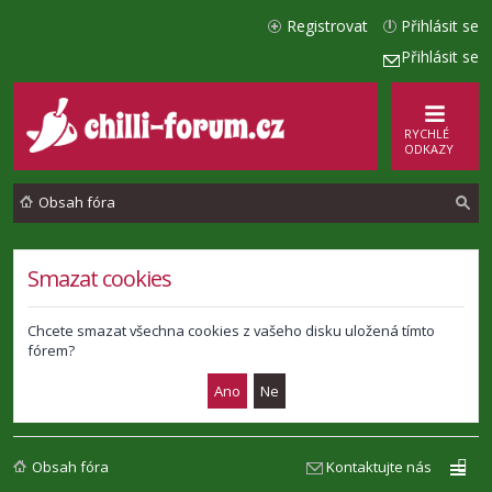
Registrovat
Přihlásit se
Přihlásit se
RYCHLÉ
ODKAZY
Obsah fóra
l
Smazat cookies
e
d
Chcete smazat všechna cookies z vašeho disku uložená tímto
fórem?
a
t
Obsah fóra
Kontaktujte nás