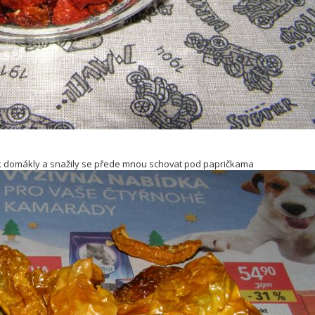
ak domákly a snažily se přede mnou schovat pod papričkama