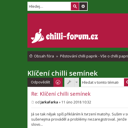
Obsah fóra
Pěstování chilli paprik - Vše o chilli pap
Klíčení chilli semínek
Odpovědět
Re: Klíčení chilli semínek
od
JarkaFarka
»
11 úno 2018 10:32
P
ř
í
Já se tak nějak spíš přikláním k tvrzení matohy. Sušim v
s
sušenejma prováděl a problémy nezaregistroval.. Jenže u
p
slovo...
ě