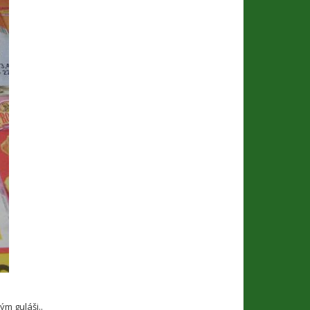
ým guláši..