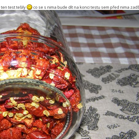
ten test tešily
co se s nima bude dít na konci testu sem před nima zadši