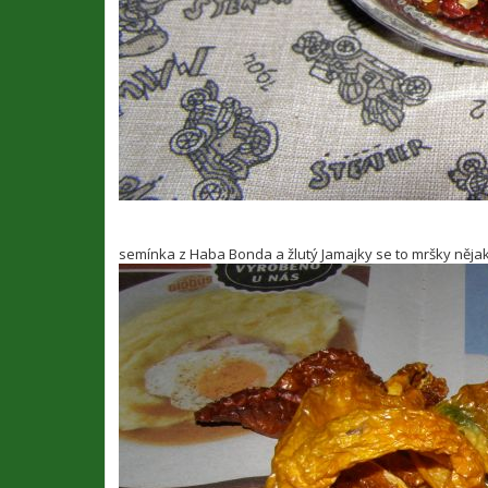
semínka z Haba Bonda a žlutý Jamajky se to mršky něj