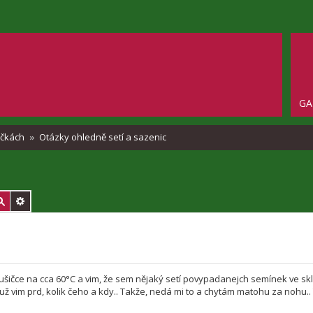
GA
ričkách
Otázky ohledně setí a sazenic
 sušičce na cca 60°C a vim, že sem nějaký setí povypadanejch semínek ve skl
ž vim prd, kolik čeho a kdy.. Takže, nedá mi to a chytám matohu za nohu.. 