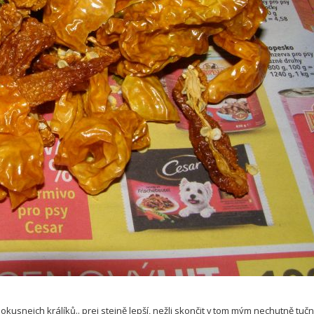
usnejch králíků.. prej stejně lepší, nežli skončit v tom mým nechutně tučn