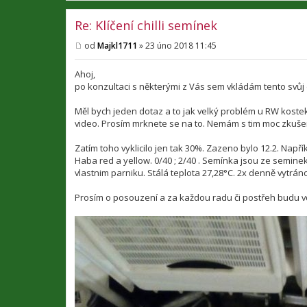
Re: Klíčení chilli semínek
od
Majkl1711
»
23 úno 2018 11:45
P
ř
í
Ahoj,
s
po konzultaci s některými z Vás sem vkládám tento svůj
p
ě
v
Měl bych jeden dotaz a to jak velký problém u RW kostek
e
video. Prosím mrknete se na to. Nemám s tim moc zkušen
k
Zatím toho vyklicilo jen tak 30%. Zazeno bylo 12.2. Např
Haba red a yellow. 0/40 ; 2/40 . Semínka jsou ze seminek-
vlastnim parniku. Stálá teplota 27,28°C. 2x denně vytrán
Prosím o posouzení a za každou radu či postřeh budu vd