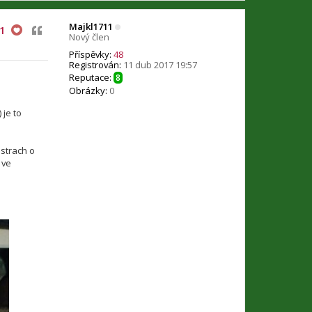
Majkl1711
Citovat
1
Nový člen
Příspěvky:
48
Registrován:
11 dub 2017 19:57
Reputace:
8
Obrázky:
0
) je to
 strach o
 ve