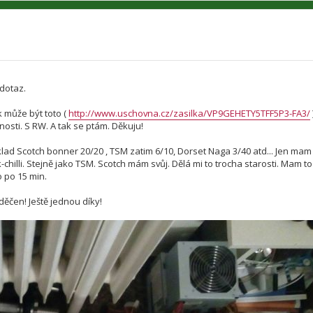
 dotaz.
 může být toto (
http://www.uschovna.cz/zasilka/VP9GEHETY5TFF5P3-FA3/
osti. S RW. A tak se ptám. Děkuju!
íklad Scotch bonner 20/20 , TSM zatim 6/10, Dorset Naga 3/40 atd... Jen mam
chilli. Stejně jako TSM. Scotch mám svůj. Dělá mi to trocha starosti. Mam to
o po 15 min.
ěčen! Ještě jednou díky!