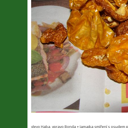
vlevo Haba, vpravo Bonda + Jamajka smíření s osudem pok