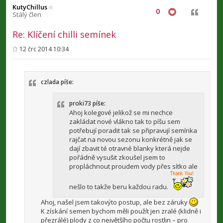
k
KutyChillus
0
Citovat
Stálý člen
Re: Klíčení chilli semínek
12 črc 2014 10:34
P
ř
í
s
p
czlada píše:
ě
v
e
proki73 píše:
k
Ahoj kolegové jelikož se mi nechce
zakládat nové vlákno tak to píšu sem
potřebují poradit tak se připravují semínka
rajčat na novou sezonu konkrétně jak se
dají zbavit té otravné blanky která nejde
pořádně vysušit zkoušel jsem to
propláchnout proudem vody přes sítko ale
nešlo to takže beru každou radu.
Ahoj, našel jsem takovýto postup, ale bez záruky
K získání semen bychom měli použít jen zralé (klidně i
přezrálé) plody z co největšího počtu rostlin – pro