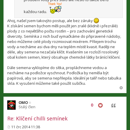
každou radu.
Ahoj, našel jsem takovýto postup, ale bez záruky
K získání semen bychom měli použít jen zralé (klidně i přezrálé)
plody z co největšího počtu rostlin – pro zachování genetické
diverzity. Semínka z nich buď vymačkáme do připravené nádoby,
nebo můžeme celé plody rozmixovat mixérem. Přilejem trochu
vody a necháme asi dva dny na teplém místě kvasit. Raději ne
déle, aby semena nezačala klíčit. Kvašením se rozloží rosolovitý
obal kolem semen, který obsahuje chemické látky bránící klíčení.
Dále semena vyklopíme do sítka, propláchneme vodou a
necháme na podložce vyschnout. Podložka by neměla být
papírová, aby se semena nepřilepila. Ideální je talíř nebo tabulka
skla. K vysušení můžeme také použít sušičku.
OMO
0
Citovat
Stálý člen
Re: Klíčení chilli semínek
11 črc 2014 11:38