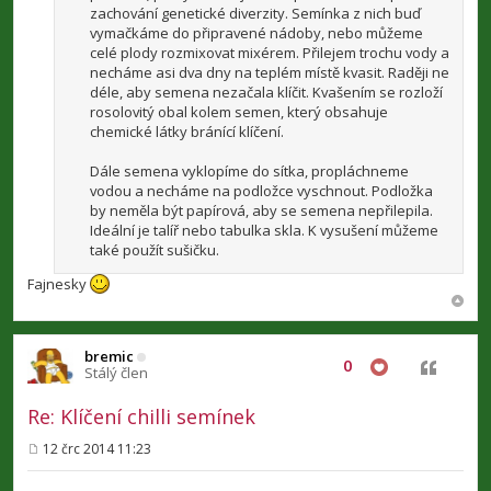
zachování genetické diverzity. Semínka z nich buď
vymačkáme do připravené nádoby, nebo můžeme
celé plody rozmixovat mixérem. Přilejem trochu vody a
necháme asi dva dny na teplém místě kvasit. Raději ne
déle, aby semena nezačala klíčit. Kvašením se rozloží
rosolovitý obal kolem semen, který obsahuje
chemické látky bránící klíčení.
Dále semena vyklopíme do sítka, propláchneme
vodou a necháme na podložce vyschnout. Podložka
by neměla být papírová, aby se semena nepřilepila.
Ideální je talíř nebo tabulka skla. K vysušení můžeme
také použít sušičku.
Fajnesky
bremic
0
Citovat
Stálý člen
Re: Klíčení chilli semínek
12 črc 2014 11:23
P
ř