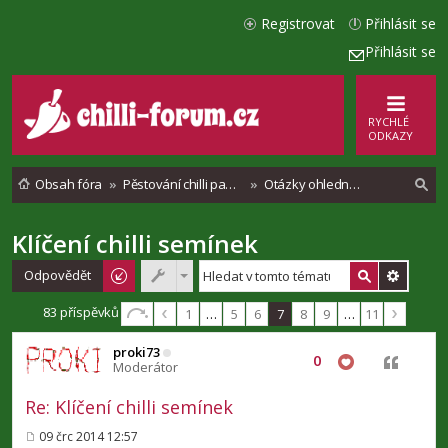
Registrovat
Přihlásit se
Přihlásit se
RYCHLÉ
ODKAZY
Obsah fóra
Pěstování chilli paprik - Vše o chilli papričkách
Otázky ohledně setí a sazenic
Klíčení chilli semínek
l
e
Odpovědět
d
83 příspěvků
1
…
5
6
7
8
9
…
11
a
proki73
t
0
Citovat
Moderátor
Re: Klíčení chilli semínek
09 črc 2014 12:57
P