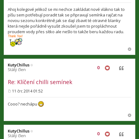
ř
í
Ahoj kolegové jelikož se mi nechce zakládat nové vlákno tak to
s
píšu sem potřebují poradit tak se připravují semínka rajčat na
p
novou sezonu konkrétně jak se dají zbavit té otravné blanky
ě
v
která nejde pořádně vysušit zkoušel jsem to propláchnout
e
proudem vody přes sítko ale nešlo to takže beru každou radu.
k
KutyChillus
0
Citovat
Stálý člen
Re: Klíčení chilli semínek
11 črc 2014 01:52
P
ř
í
Cooo? nechápu
s
p
ě
v
e
k
KutyChillus
0
Citovat
Stálý člen