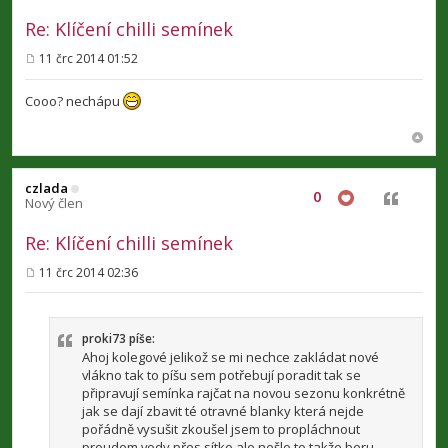
Re: Klíčení chilli semínek
11 črc 2014 01:52
P
ř
í
Cooo? nechápu
s
p
ě
v
e
k
czlada
0
Citovat
Nový člen
Re: Klíčení chilli semínek
11 črc 2014 02:36
P
ř
í
s
p
proki73 píše:
ě
Ahoj kolegové jelikož se mi nechce zakládat nové
v
vlákno tak to píšu sem potřebují poradit tak se
e
připravují semínka rajčat na novou sezonu konkrétně
k
jak se dají zbavit té otravné blanky která nejde
pořádně vysušit zkoušel jsem to propláchnout
proudem vody přes sítko ale nešlo to takže beru