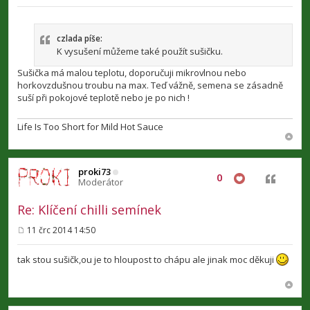
P
ř
í
s
p
czlada píše:
ě
K vysušení můžeme také použít sušičku.
v
e
Sušička má malou teplotu, doporučuji mikrovlnou nebo
k
horkovzdušnou troubu na max. Teď vážně, semena se zásadně
suší při pokojové teplotě nebo je po nich !
Life Is Too Short for Mild Hot Sauce
proki73
0
Citovat
Moderátor
Re: Klíčení chilli semínek
11 črc 2014 14:50
P
ř
í
tak stou sušičk,ou je to hloupost to chápu ale jinak moc děkuji
s
p
ě
v
e