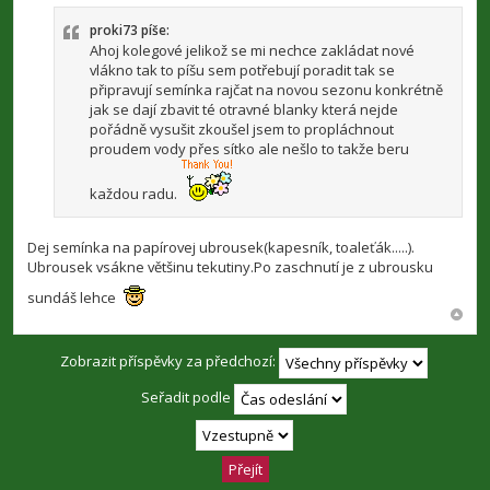
í
s
p
proki73 píše:
ě
Ahoj kolegové jelikož se mi nechce zakládat nové
v
vlákno tak to píšu sem potřebují poradit tak se
e
připravují semínka rajčat na novou sezonu konkrétně
k
jak se dají zbavit té otravné blanky která nejde
pořádně vysušit zkoušel jsem to propláchnout
proudem vody přes sítko ale nešlo to takže beru
každou radu.
Dej semínka na papírovej ubrousek(kapesník, toaleťák.....).
Ubrousek vsákne většinu tekutiny.Po zaschnutí je z ubrousku
sundáš lehce
Zobrazit příspěvky za předchozí:
Seřadit podle