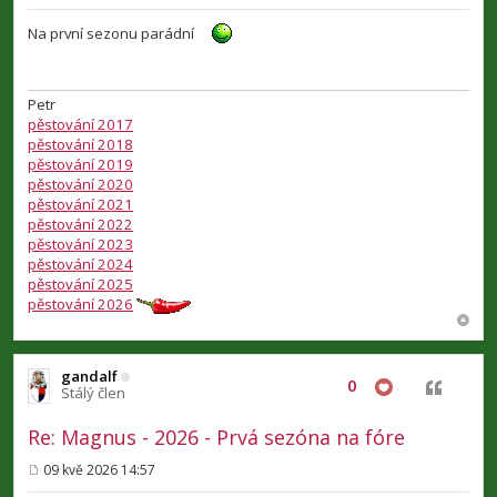
ř
í
Na první sezonu parádní
s
p
ě
v
Petr
e
pěstování 2017
k
pěstování 2018
pěstování 2019
pěstování 2020
pěstování 2021
pěstování 2022
pěstování 2023
pěstování 2024
pěstování 2025
pěstování 2026
gandalf
0
Citovat
Stálý člen
Re: Magnus - 2026 - Prvá sezóna na fóre
09 kvě 2026 14:57
P