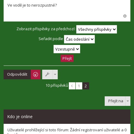
ř
í
Ve vodě je to nerozpustné?
s
p
ě
v
e
Zobrazit příspěvky za předchozí:
k
Seřadit podle
Odpovědět
10 příspěvků
1
2
Přejít na
Kdo je online
Uživatelé prohlížející si toto fórum: Žádní registrovaní uživatelé a 0