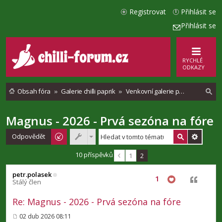
Registrovat
Přihlásit se
Přihlásit se
RYCHLÉ
ODKAZY
Obsah fóra
Galerie chilli paprik
Venkovní galerie pěstování chilli
Magnus - 2026 - Prvá sezóna na fóre
l
e
Odpovědět
d
10 příspěvků
1
2
a
petr.polasek
t
1
Citovat
Stálý člen
Re: Magnus - 2026 - Prvá sezóna na fóre
02 dub 2026 08:11
P