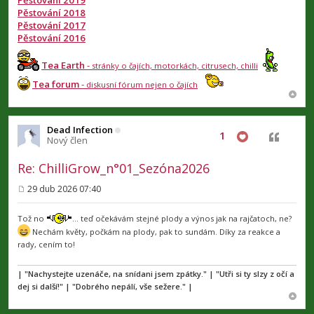
Pěstování 2018
Pěstování 2017
Pěstování 2016
Tea Earth
-
stránky o čajích, motorkách, citrusech, chilli
Tea forum
-
diskusní fórum nejen o čajích
Dead Infection
1
Citovat
Nový člen
Re: ChilliGrow_n°01_Sezóna2026
29 dub 2026 07:40
P
ř
í
Tož no
… teď očekávám stejné plody a výnos jak na rajčatoch, ne?
s
Nechám květy, počkám na plody, pak to sundám. Díky za reakce a
p
rady, cením to!
ě
v
e
| "Nachystejte uzenáče, na snídani jsem zpátky." | "Utři si ty slzy z očí a
k
dej si další!" | "Dobrého nepálí, vše sežere." |