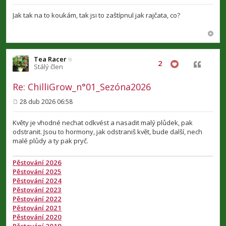
ř
í
Jak tak na to koukám, tak jsi to zaštípnul jak rajčata, co?
s
p
ě
v
e
k
Tea Racer
2
Citovat
Stálý člen
Re: ChilliGrow_n°01_Sezóna2026
28 dub 2026 06:58
P
ř
í
Květy je vhodné nechat odkvést a nasadit malý plůdek, pak
s
odstranit. Jsou to hormony, jak odstraniš květ, bude další, nech
p
malé plůdy a ty pak pryč.
ě
v
e
Pěstování 2026
k
Pěstování 2025
Pěstování 2024
Pěstování 2023
Pěstování 2022
Pěstování 2021
Pěstování 2020
Pěstování 2019