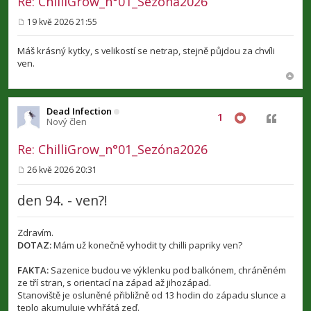
Re: ChilliGrow_n°01_Sezóna2026
19 kvě 2026 21:55
P
ř
í
Máš krásný kytky, s velikostí se netrap, stejně půjdou za chvíli
s
ven.
p
ě
v
e
k
Dead Infection
1
Citovat
Nový člen
Re: ChilliGrow_n°01_Sezóna2026
26 kvě 2026 20:31
P
ř
den 94. - ven?!
í
s
p
ě
Zdravím.
v
DOTAZ:
Mám už konečně vyhodit ty chilli papriky ven?
e
k
FAKTA:
Sazenice budou ve výklenku pod balkónem, chráněném
ze tří stran, s orientací na západ až jihozápad.
Stanoviště je osluněné přibližně od 13 hodin do západu slunce a
teplo akumuluje vyhřátá zeď.