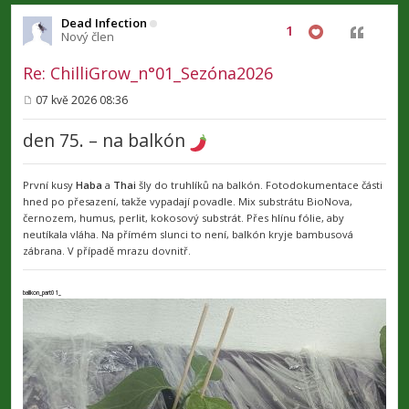
Dead Infection
1
Citovat
Nový člen
Re: ChilliGrow_n°01_Sezóna2026
07 kvě 2026 08:36
P
ř
den 75. – na balkón
í
s
p
ě
První kusy
Haba
a
Thai
šly do truhlíků na balkón. Fotodokumentace části
v
e
hned po přesazení, takže vypadají povadle. Mix substrátu BioNova,
k
černozem, humus, perlit, kokosový substrát. Přes hlínu fólie, aby
neutíkala vláha. Na přímém slunci to není, balkón kryje bambusová
zábrana. V případě mrazu dovnitř.
ballkon_part01_