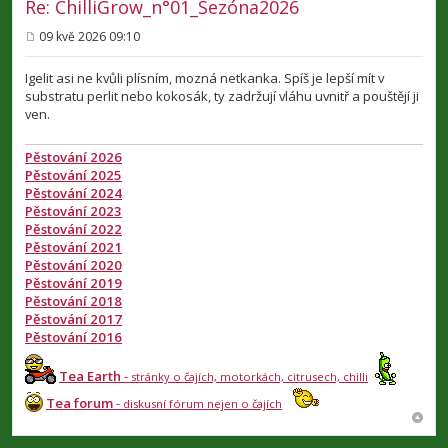
Re: ChilliGrow_n°01_Sezóna2026
09 kvě 2026 09:10
P
ř
í
Igelit asi ne kvůli plísním, mozná netkanka. Spíš je lepší mít v
s
substratu perlit nebo kokosák, ty zadržují vláhu uvnitř a pouštějí ji
p
ven.
ě
v
e
Pěstování 2026
k
Pěstování 2025
Pěstování 2024
Pěstování 2023
Pěstování 2022
Pěstování 2021
Pěstování 2020
Pěstování 2019
Pěstování 2018
Pěstování 2017
Pěstování 2016
Tea Earth
-
stránky o čajích, motorkách, citrusech, chilli
Tea forum
-
diskusní fórum nejen o čajích