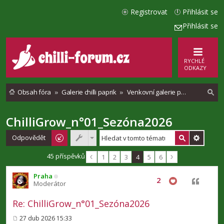
Registrovat
Přihlásit se
Přihlásit se
RYCHLÉ
ODKAZY
Obsah fóra
Galerie chilli paprik
Venkovní galerie pěstování chilli
ChilliGrow_n°01_Sezóna2026
l
e
Odpovědět
d
45 příspěvků
1
2
3
4
5
6
a
Praha
t
2
Citovat
Moderátor
Re: ChilliGrow_n°01_Sezóna2026
27 dub 2026 15:33
P