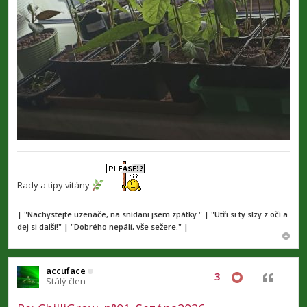
Rady a tipy vítány
| "Nachystejte uzenáče, na snídani jsem zpátky." | "Utři si ty slzy z očí a
dej si další!" | "Dobrého nepálí, vše sežere." |
accuface
3
Citovat
Stálý člen