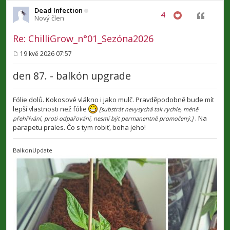
Dead Infection
4
Citovat
Nový člen
Re: ChilliGrow_n°01_Sezóna2026
19 kvě 2026 07:57
P
ř
den 87. - balkón upgrade
í
s
p
ě
Fólie dolů. Kokosové vlákno i jako mulč. Pravděpodobně bude mít
v
lepší vlastnosti než fólie
e
[substrát nevysychá tak rychle, méně
k
. Na
přehřívání, proti odpařování, nesmí být permanentně promočený.]
parapetu prales. Čo s tym robiť, boha jeho!
BalkonUpdate