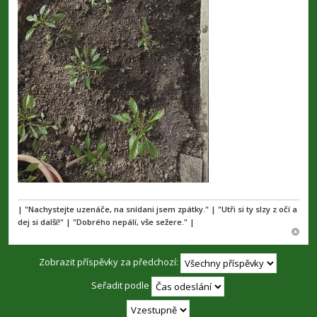
| "Nachystejte uzenáče, na snídani jsem zpátky." | "Utři si ty slzy z očí a
dej si další!" | "Dobrého nepálí, vše sežere." |
Zobrazit příspěvky za předchozí:
Seřadit podle