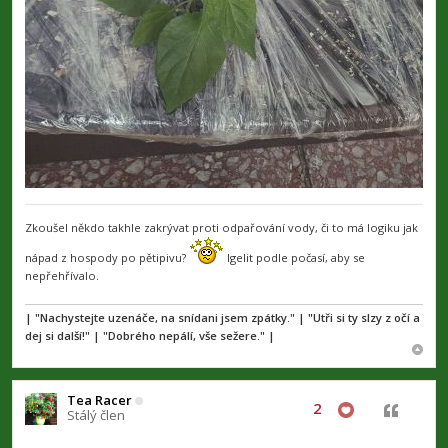
Zkoušel někdo takhle zakrývat proti odpařování vody, či to má logiku jak
nápad z hospody po pětipivu?
Igelit podle počasí, aby se
nepřehřívalo.
| "Nachystejte uzenáče, na snídani jsem zpátky." | "Utři si ty slzy z očí a
dej si další!" | "Dobrého nepálí, vše sežere." |
Tea Racer
2
Citovat
Stálý člen