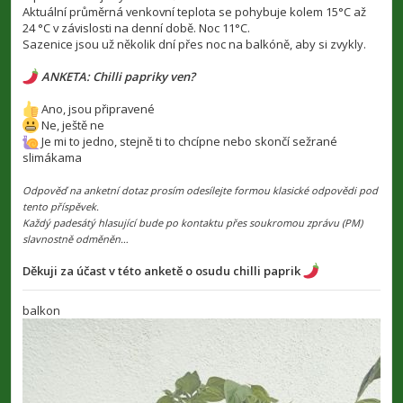
Aktuální průměrná venkovní teplota se pohybuje kolem 15°C až
24 °C v závislosti na denní době. Noc 11°C.
Sazenice jsou už několik dní přes noc na balkóně, aby si zvykly.
ANKETA: Chilli papriky ven?
Ano, jsou připravené
Ne, ještě ne
Je mi to jedno, stejně ti to chcípne nebo skončí sežrané
slimákama
Odpověď na anketní dotaz prosím odesílejte formou klasické odpovědi pod
tento příspěvek.
Každý padesátý hlasující bude po kontaktu přes soukromou zprávu (PM)
slavnostně odměněn…
Děkuji za účast v této anketě o osudu chilli paprik
balkon