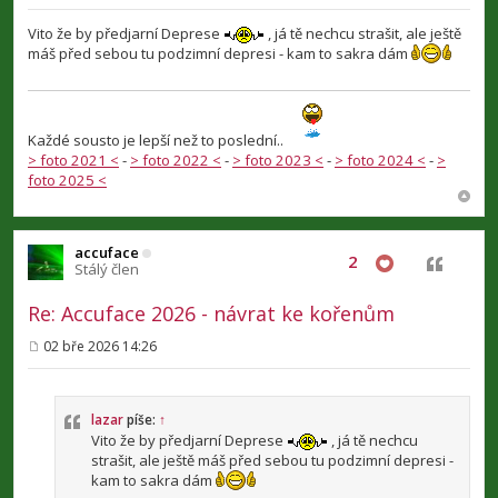
ř
í
Vito že by předjarní Deprese
, já tě nechcu strašit, ale ještě
s
máš před sebou tu podzimní depresi - kam to sakra dám
p
ě
v
e
k
Každé sousto je lepší než to poslední..
> foto 2021 <
-
> foto 2022 <
-
> foto 2023 <
-
> foto 2024 <
-
>
foto 2025 <
accuface
2
Citovat
Stálý člen
Re: Accuface 2026 - návrat ke kořenům
02 bře 2026 14:26
P
ř
í
s
p
lazar
píše:
↑
ě
Vito že by předjarní Deprese
, já tě nechcu
v
strašit, ale ještě máš před sebou tu podzimní depresi -
e
kam to sakra dám
k