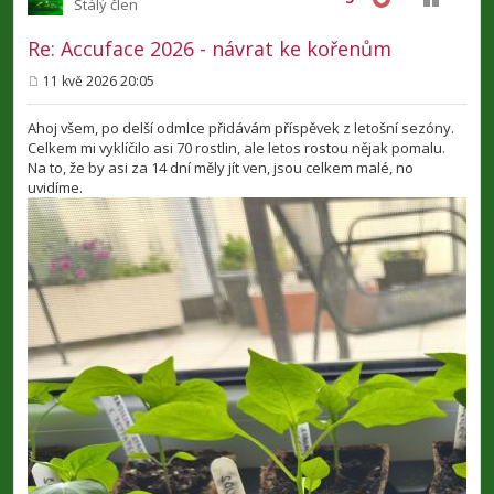
Stálý člen
Re: Accuface 2026 - návrat ke kořenům
11 kvě 2026 20:05
P
ř
í
Ahoj všem, po delší odmlce přidávám příspěvek z letošní sezóny.
s
Celkem mi vyklíčilo asi 70 rostlin, ale letos rostou nějak pomalu.
p
Na to, že by asi za 14 dní měly jít ven, jsou celkem malé, no
ě
v
uvidíme.
e
k