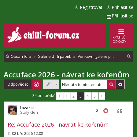
Registrovat
Přihlásit se
Přihlásit se
RYCHLÉ
ODKAZY
Obsah fóra
Galerie chilli paprik
Venkovní galerie pěstování chilli
Accuface 2026 - návrat ke kořenům
l
e
Odpovědět
d
34 příspěvků
1
2
3
4
5
a
lazar
t
2
Citovat
Stálý člen
Re: Accuface 2026 - návrat ke kořenům
02 bře 2026 12:08
P