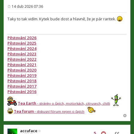
14 dub 2026 07:36
P
ř
í
Taky to tak vidím. Kytek bude dost a hlavně, že je pár raritek.
s
p
ě
v
Pěstování 2026
e
Pěstování 2025
k
Pěstování 2024
Pěstování 2023
Pěstování 2022
Pěstování 2021
Pěstování 2020
Pěstování 2019
Pěstování 2018
Pěstování 2017
Pěstování 2016
Tea Earth
-
stránky o čajích, motorkách, citrusech, chilli
Tea forum
-
diskusní fórum nejen o čajích
accuface
5
Citovat