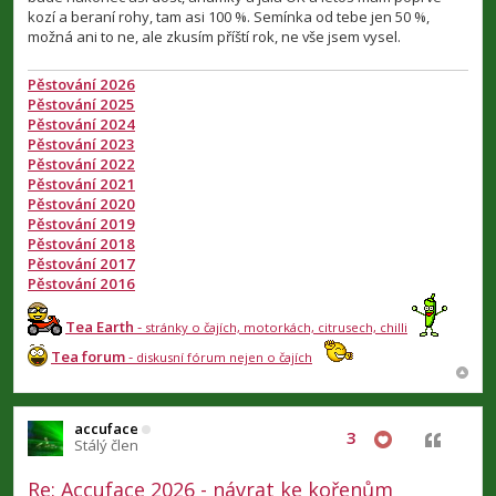
p
kozí a beraní rohy, tam asi 100 %. Semínka od tebe jen 50 %,
ě
v
možná ani to ne, ale zkusím příští rok, ne vše jsem vysel.
e
k
Pěstování 2026
Pěstování 2025
Pěstování 2024
Pěstování 2023
Pěstování 2022
Pěstování 2021
Pěstování 2020
Pěstování 2019
Pěstování 2018
Pěstování 2017
Pěstování 2016
Tea Earth
-
stránky o čajích, motorkách, citrusech, chilli
Tea forum
-
diskusní fórum nejen o čajích
accuface
3
Citovat
Stálý člen
Re: Accuface 2026 - návrat ke kořenům