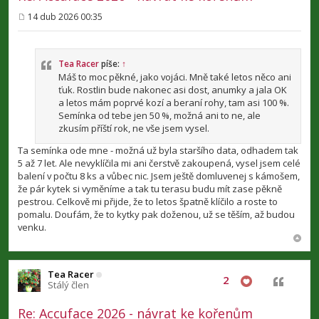
14 dub 2026 00:35
P
ř
í
s
p
Tea Racer
píše:
↑
ě
Máš to moc pěkné, jako vojáci. Mně také letos něco ani
v
ťuk. Rostlin bude nakonec asi dost, anumky a jala OK
e
a letos mám poprvé kozí a beraní rohy, tam asi 100 %.
k
Semínka od tebe jen 50 %, možná ani to ne, ale
zkusím příští rok, ne vše jsem vysel.
Ta semínka ode mne - možná už byla staršího data, odhadem tak
5 až 7 let. Ale nevyklíčila mi ani čerstvě zakoupená, vysel jsem celé
balení v počtu 8 ks a vůbec nic. Jsem ještě domluvenej s kámošem,
že pár kytek si vyměníme a tak tu terasu budu mít zase pěkně
pestrou. Celkově mi přijde, že to letos špatně klíčilo a roste to
pomalu. Doufám, že to kytky pak doženou, už se těším, až budou
venku.
Tea Racer
2
Citovat
Stálý člen
Re: Accuface 2026 - návrat ke kořenům