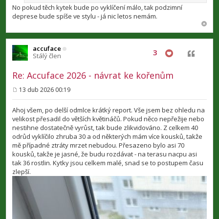
No pokud těch kytek bude po vyklíčení málo, tak podzimní
deprese bude spíše ve stylu - já nic letos nemám.
accuface
3
Citovat
Stálý člen
Re: Accuface 2026 - návrat ke kořenům
13 dub 2026 00:19
P
ř
í
Ahoj všem, po delší odmlce krátký report. Vše jsem bez ohledu na
s
velikost přesadil do větších květináčů. Pokud něco nepřežije nebo
p
nestihne dostatečně vyrůst, tak bude zlikvidováno. Z celkem 40
ě
v
odrůd vyklíčilo zhruba 30 a od některých mám více kousků, takže
e
mě případné ztráty mrzet nebudou. Přesazeno bylo asi 70
k
kousků, takže je jasné, že budu rozdávat - na terasu nacpu asi
tak 36 rostlin. Kytky jsou celkem malé, snad se to postupem času
zlepší.