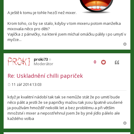
A ještě k tomu je tohle hezčí než mixer.
Krom toho, co by se stalo, kdyby v tom mixeru potom manželka
mixovala něco pro děti?
Vajíčka z pánvičky, na které jsem míchal omáčku pálily i po umytí v
myčce...
proki73
0
Citovat
Moderátor
Re: Uskladnění chilli papriček
11 zář 2014 13:03
P
ř
í
když je kvalitní nádobí tak tak se nemůže stát že po umití bude
s
něco pálit a jestli že se papričky mažou tak jsou špatně usušené
p
ja používám hmoždíř nekolik let a bez problému a při větším
ě
v
množství i mixer a nepostřehnul jsem že by jiné jídlo pálelo ale
e
každého volba
k