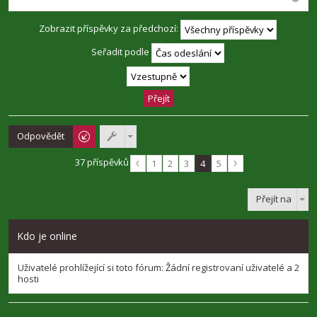
Zobrazit příspěvky za předchozí:
Seřadit podle
Odpovědět
37 příspěvků
1
2
3
4
5
Přejít na
Kdo je online
Uživatelé prohlížející si toto fórum: Žádní registrovaní uživatelé a 2
hosti