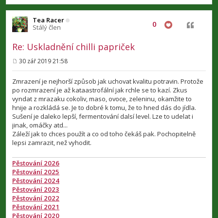
e
k
Tea Racer
0
Citovat
Stálý člen
Re: Uskladnění chilli papriček
30 zář 2019 21:58
P
ř
í
Zmrazení je nejhorší způsob jak uchovat kvalitu potravin. Protože
s
po rozmrazení je až kataastrofální jak rchle se to kazí. Zkus
p
vyndat z mrazaku cokoliv, maso, ovoce, zeleninu, okamžite to
ě
v
hnije a rozkládá se. Je to dobré k tomu, že to hned dás do jídla.
e
Sušení je daleko lepší, fermentování dalsí level. Lze to udelat i
k
jinak, omáčky atd...
Záleží jak to chces použít a co od toho čekáš pak. Pochopitelně
lepsi zamrazit, než vyhodit.
Pěstování 2026
Pěstování 2025
Pěstování 2024
Pěstování 2023
Pěstování 2022
Pěstování 2021
Pěstování 2020