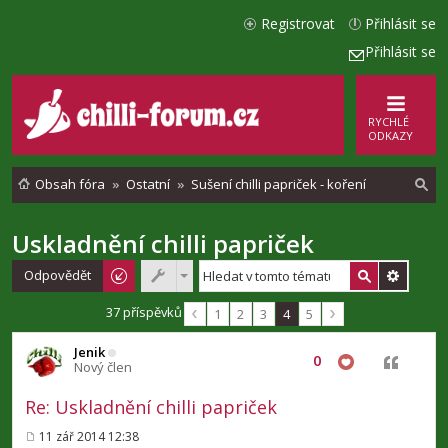
Registrovat
Přihlásit se
Přihlásit se
RYCHLÉ
ODKAZY
Obsah fóra
Ostatní
Sušení chilli papriček - koření
Uskladnění chilli papriček
l
e
Odpovědět
d
37 příspěvků
1
2
3
4
5
a
Jenik
t
0
Citovat
Nový člen
Re: Uskladnění chilli papriček
11 zář 2014 12:38
P