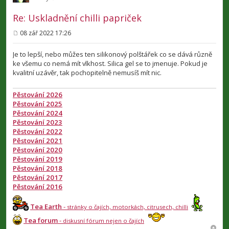
Re: Uskladnění chilli papriček
08 zář 2022 17:26
P
ř
í
Je to lepší, nebo můžes ten silikonový polštářek co se dává různě
s
ke všemu co nemá mít vlkhost. Silica gel se to jmenuje. Pokud je
p
kvalitní uzávěr, tak pochopitelně nemusíš mít nic.
ě
v
e
Pěstování 2026
k
Pěstování 2025
Pěstování 2024
Pěstování 2023
Pěstování 2022
Pěstování 2021
Pěstování 2020
Pěstování 2019
Pěstování 2018
Pěstování 2017
Pěstování 2016
Tea Earth
-
stránky o čajích, motorkách, citrusech, chilli
Tea forum
-
diskusní fórum nejen o čajích