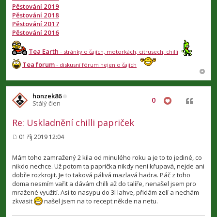
Pěstování 2019
Pěstování 2018
Pěstování 2017
Pěstování 2016
Tea Earth
-
stránky o čajích, motorkách, citrusech, chilli
Tea forum
-
diskusní fórum nejen o čajích
honzek86
0
Citovat
Stálý člen
Re: Uskladnění chilli papriček
01 říj 2019 12:04
P
ř
í
Mám toho zamražený 2 kila od minulého roku a je to to jediné, co
s
nikdo nechce. Už potom ta paprička nikdy není křupavá, nejde ani
p
dobře rozkrojit. Je to taková pálivá mazlavá hadra. Páč z toho
ě
v
doma nesmím vařit a dávám chilli až do talíře, nenašel jsem pro
e
mražené využití. Asi to nasypu do 3l lahve, přidám zelí a nechám
k
zkvasit
našel jsem na to recept někde na netu.