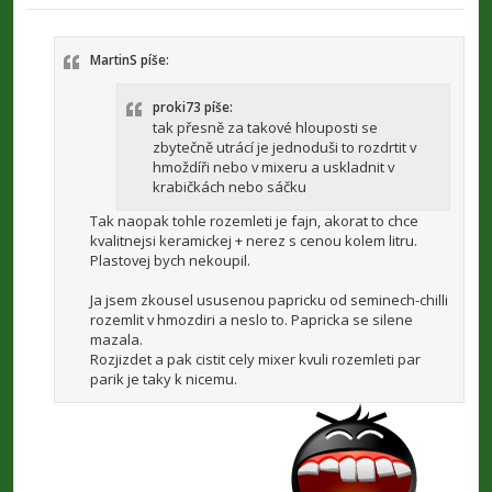
ř
í
s
p
MartinS píše:
ě
v
e
proki73 píše:
k
tak přesně za takové hlouposti se
zbytečně utrácí je jednoduši to rozdrtit v
hmoždíři nebo v mixeru a uskladnit v
krabičkách nebo sáčku
Tak naopak tohle rozemleti je fajn, akorat to chce
kvalitnejsi keramickej + nerez s cenou kolem litru.
Plastovej bych nekoupil.
Ja jsem zkousel ususenou papricku od seminech-chilli
rozemlit v hmozdiri a neslo to. Papricka se silene
mazala.
Rozjizdet a pak cistit cely mixer kvuli rozemleti par
parik je taky k nicemu.