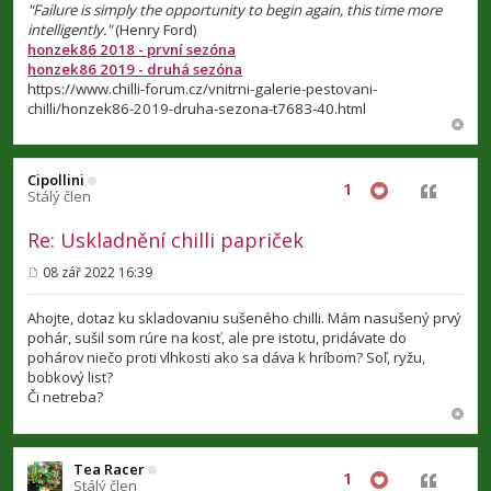
"Failure is simply the opportunity to begin again, this time more
intelligently."
(Henry Ford)
honzek86 2018 - první sezóna
honzek86 2019 - druhá sezóna
https://www.chilli-forum.cz/vnitrni-galerie-pestovani-
chilli/honzek86-2019-druha-sezona-t7683-40.html
Cipollini
1
Citovat
Stálý člen
Re: Uskladnění chilli papriček
08 zář 2022 16:39
P
ř
í
Ahojte, dotaz ku skladovaniu sušeného chilli. Mám nasušený prvý
s
pohár, sušil som rúre na kosť, ale pre istotu, pridávate do
p
pohárov niečo proti vlhkosti ako sa dáva k hríbom? Soľ, ryžu,
ě
v
bobkový list?
e
Či netreba?
k
Tea Racer
1
Citovat
Stálý člen