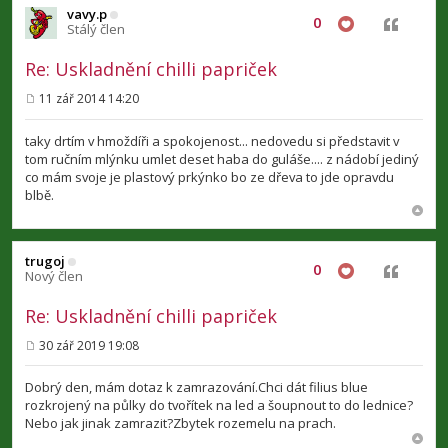
vavy.p
0
Citovat
Stálý člen
Re: Uskladnění chilli papriček
11 zář 2014 14:20
P
ř
í
taky drtím v hmoždíři a spokojenost... nedovedu si představit v
s
tom ručním mlýnku umlet deset haba do guláše.... z nádobí jediný
p
co mám svoje je plastový prkýnko bo ze dřeva to jde opravdu
ě
v
blbě.
e
k
trugoj
0
Citovat
Nový člen
Re: Uskladnění chilli papriček
30 zář 2019 19:08
P
ř
í
Dobrý den, mám dotaz k zamrazování.Chci dát filius blue
s
rozkrojený na půlky do tvořítek na led a šoupnout to do lednice?
p
Nebo jak jinak zamrazit?Zbytek rozemelu na prach.
ě
v