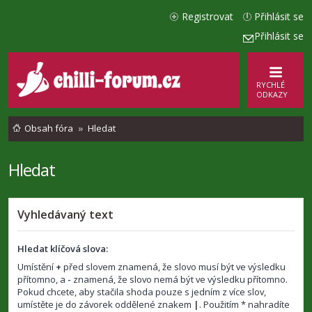
Registrovat
Přihlásit se
Přihlásit se
RYCHLÉ
ODKAZY
Obsah fóra
Hledat
Hledat
Vyhledávaný text
Hledat klíčová slova:
Umístění
+
před slovem znamená, že slovo musí být ve výsledku
přítomno, a
-
znamená, že slovo nemá být ve výsledku přítomno.
Pokud chcete, aby stačila shoda pouze s jedním z více slov,
umístěte je do závorek oddělené znakem
|
. Použitím * nahradíte