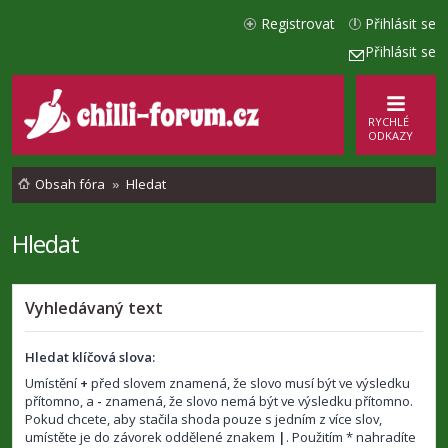
Registrovat
Přihlásit se
Přihlásit se
RYCHLÉ
ODKAZY
Obsah fóra
Hledat
Hledat
Vyhledávaný text
Hledat klíčová slova:
Umístění
+
před slovem znamená, že slovo musí být ve výsledku
přítomno, a
-
znamená, že slovo nemá být ve výsledku přítomno.
Pokud chcete, aby stačila shoda pouze s jedním z více slov,
umístěte je do závorek oddělené znakem
|
. Použitím * nahradíte