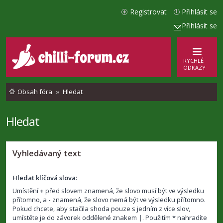
Registrovat
Přihlásit se
Přihlásit se
RYCHLÉ
ODKAZY
Obsah fóra
Hledat
Hledat
Vyhledávaný text
Hledat klíčová slova:
Umístění
+
před slovem znamená, že slovo musí být ve výsledku
přítomno, a
-
znamená, že slovo nemá být ve výsledku přítomno.
Pokud chcete, aby stačila shoda pouze s jedním z více slov,
umístěte je do závorek oddělené znakem
|
. Použitím * nahradíte