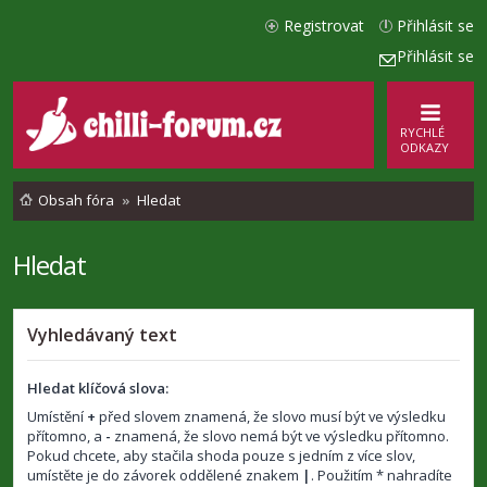
Registrovat
Přihlásit se
Přihlásit se
RYCHLÉ
ODKAZY
Obsah fóra
Hledat
Hledat
Vyhledávaný text
Hledat klíčová slova:
Umístění
+
před slovem znamená, že slovo musí být ve výsledku
přítomno, a
-
znamená, že slovo nemá být ve výsledku přítomno.
Pokud chcete, aby stačila shoda pouze s jedním z více slov,
umístěte je do závorek oddělené znakem
|
. Použitím * nahradíte