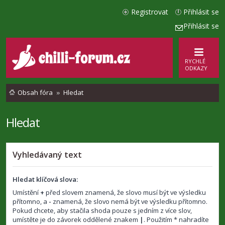
Registrovat
Přihlásit se
Přihlásit se
RYCHLÉ
ODKAZY
Obsah fóra
Hledat
Hledat
Vyhledávaný text
Hledat klíčová slova:
Umístění
+
před slovem znamená, že slovo musí být ve výsledku
přítomno, a
-
znamená, že slovo nemá být ve výsledku přítomno.
Pokud chcete, aby stačila shoda pouze s jedním z více slov,
umístěte je do závorek oddělené znakem
|
. Použitím * nahradíte