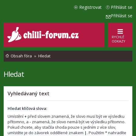
Registrovat
Přihlásit se
Přihlásit se
RYCHLÉ
ODKAZY
Obsah fóra
Hledat
Hledat
Vyhledávaný text
Hledat klíčová slova:
Umístění
+
před slovem znamená, že slovo musí být ve výsledku
přítomno, a
-
znamená, že slovo nemá být ve výsledku přítomno.
Pokud chcete, aby stačila shoda pouze s jedním z více slov,
umístěte je do závorek oddělené znakem
|
. Použitím * nahradíte