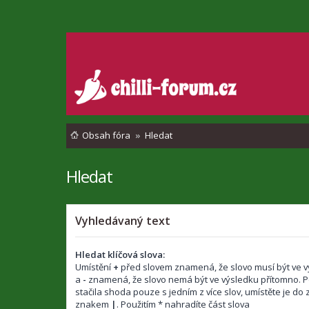
Obsah fóra
Hledat
Hledat
Vyhledávaný text
Hledat klíčová slova:
Umístění
+
před slovem znamená, že slovo musí být ve v
a
-
znamená, že slovo nemá být ve výsledku přítomno. P
stačila shoda pouze s jedním z více slov, umístěte je d
znakem
|
. Použitím * nahradíte část slova