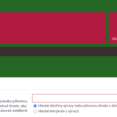
GA
ýsledku přítomno,
Hledat všechny výrazy nebo přesnou shodu s do
okud chcete, aby
o závorek oddělené
Hledat kterýkoliv z výrazů