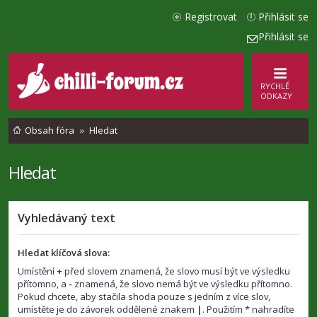
Registrovat
Přihlásit se
Přihlásit se
RYCHLÉ
ODKAZY
Obsah fóra
Hledat
Hledat
Vyhledávaný text
Hledat klíčová slova:
Umístění
+
před slovem znamená, že slovo musí být ve výsledku
přítomno, a
-
znamená, že slovo nemá být ve výsledku přítomno.
Pokud chcete, aby stačila shoda pouze s jedním z více slov,
umístěte je do závorek oddělené znakem
|
. Použitím * nahradíte