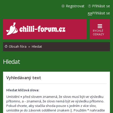
Registrovat
Přihlásit se
Přihlásit se
RYCHLÉ
ODKAZY
Obsah fóra
Hledat
Hledat
Vyhledávaný text
Hledat klíčová slova:
Umístění
+
před slovem znamená, že slovo musí být ve výsledku
přítomno, a
-
znamená, že slovo nemá být ve výsledku přítomno.
Pokud chcete, aby stačila shoda pouze s jedním z více slov,
umístěte je do závorek oddělené znakem
|
. Použitím * nahradíte