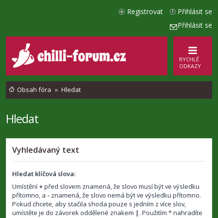
Registrovat
Přihlásit se
Přihlásit se
RYCHLÉ
ODKAZY
Obsah fóra
Hledat
Hledat
Vyhledávaný text
Hledat klíčová slova:
Umístění
+
před slovem znamená, že slovo musí být ve výsledku
přítomno, a
-
znamená, že slovo nemá být ve výsledku přítomno.
Pokud chcete, aby stačila shoda pouze s jedním z více slov,
umístěte je do závorek oddělené znakem
|
. Použitím * nahradíte