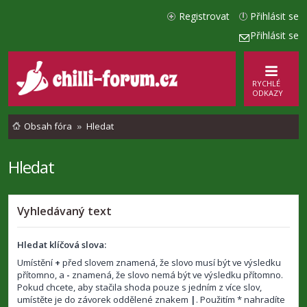
Registrovat
Přihlásit se
Přihlásit se
RYCHLÉ
ODKAZY
Obsah fóra
Hledat
Hledat
Vyhledávaný text
Hledat klíčová slova:
Umístění
+
před slovem znamená, že slovo musí být ve výsledku
přítomno, a
-
znamená, že slovo nemá být ve výsledku přítomno.
Pokud chcete, aby stačila shoda pouze s jedním z více slov,
umístěte je do závorek oddělené znakem
|
. Použitím * nahradíte