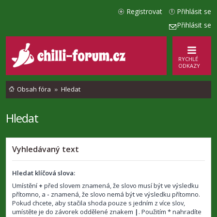
Registrovat
Přihlásit se
Přihlásit se
RYCHLÉ
ODKAZY
Obsah fóra
Hledat
Hledat
Vyhledávaný text
Hledat klíčová slova:
Umístění
+
před slovem znamená, že slovo musí být ve výsledku
přítomno, a
-
znamená, že slovo nemá být ve výsledku přítomno.
Pokud chcete, aby stačila shoda pouze s jedním z více slov,
umístěte je do závorek oddělené znakem
|
. Použitím * nahradíte