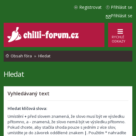
Registrovat
Přihlásit se
Přihlásit se
RYCHLÉ
ODKAZY
Obsah fóra
Hledat
Hledat
Vyhledávaný text
Hledat klíčová slova:
Umístění
+
před slovem znamená, že slovo musí být ve výsledku
přítomno, a
-
znamená, že slovo nemá být ve výsledku přítomno.
Pokud chcete, aby stačila shoda pouze s jedním z více slov,
umístěte je do závorek oddělené znakem
|
. Použitím * nahradíte