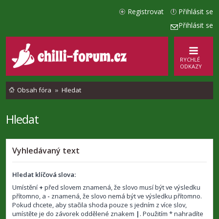
Registrovat
Přihlásit se
Přihlásit se
RYCHLÉ
ODKAZY
Obsah fóra
Hledat
Hledat
Vyhledávaný text
Hledat klíčová slova:
Umístění
+
před slovem znamená, že slovo musí být ve výsledku
přítomno, a
-
znamená, že slovo nemá být ve výsledku přítomno.
Pokud chcete, aby stačila shoda pouze s jedním z více slov,
umístěte je do závorek oddělené znakem
|
. Použitím * nahradíte