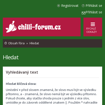
Registrovat
Přihlásit se
Přihlásit se
RYCHLÉ
ODKAZY
Obsah fóra
Hledat
Hledat
Vyhledávaný text
Hledat klíčová slova:
Umístění
+
před slovem znamená, že slovo musí být ve výsledku
přítomno, a
-
znamená, že slovo nemá být ve výsledku přítomno.
Pokud chcete, aby stačila shoda pouze s jedním z více slov,
umístěte je do závorek oddělené znakem
|
. Použitím * nahradíte