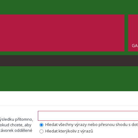
GA
ýsledku přítomno,
Hledat všechny výrazy nebo přesnou shodu s do
okud chcete, aby
o závorek oddělené
Hledat kterýkoliv z výrazů