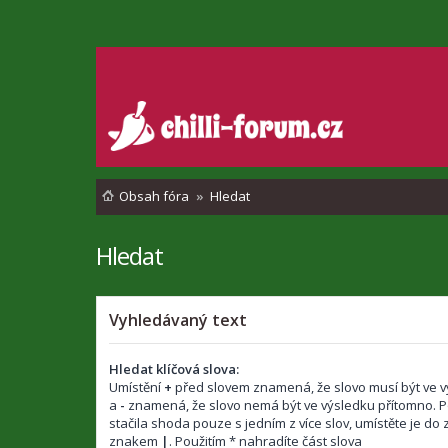
Obsah fóra
Hledat
Hledat
Vyhledávaný text
Hledat klíčová slova:
Umístění
+
před slovem znamená, že slovo musí být ve v
a
-
znamená, že slovo nemá být ve výsledku přítomno. P
stačila shoda pouze s jedním z více slov, umístěte je d
znakem
|
. Použitím * nahradíte část slova