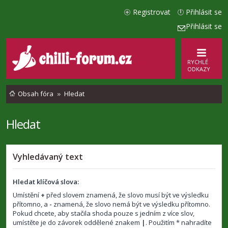
Registrovat
Přihlásit se
Přihlásit se
RYCHLÉ
ODKAZY
Obsah fóra
Hledat
Hledat
Vyhledávaný text
Hledat klíčová slova:
Umístění
+
před slovem znamená, že slovo musí být ve výsledku
přítomno, a
-
znamená, že slovo nemá být ve výsledku přítomno.
Pokud chcete, aby stačila shoda pouze s jedním z více slov,
umístěte je do závorek oddělené znakem
|
. Použitím * nahradíte