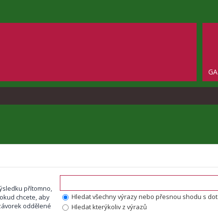
GA
ýsledku přítomno,
Hledat všechny výrazy nebo přesnou shodu s do
okud chcete, aby
o závorek oddělené
Hledat kterýkoliv z výrazů