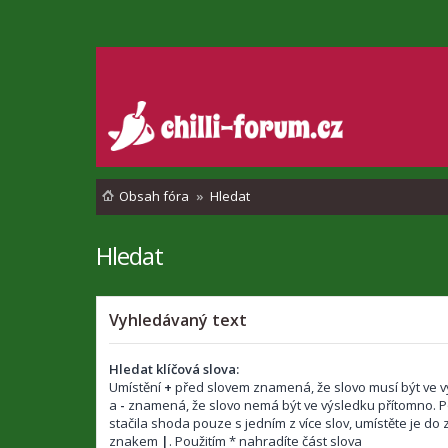
Obsah fóra
Hledat
Hledat
Vyhledávaný text
Hledat klíčová slova:
Umístění
+
před slovem znamená, že slovo musí být ve v
a
-
znamená, že slovo nemá být ve výsledku přítomno. P
stačila shoda pouze s jedním z více slov, umístěte je d
znakem
|
. Použitím * nahradíte část slova