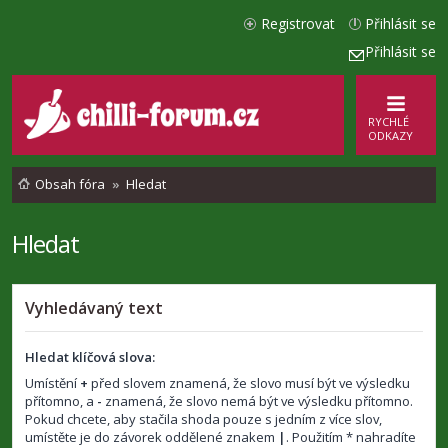
Registrovat
Přihlásit se
Přihlásit se
RYCHLÉ
ODKAZY
Obsah fóra
Hledat
Hledat
Vyhledávaný text
Hledat klíčová slova:
Umístění
+
před slovem znamená, že slovo musí být ve výsledku
přítomno, a
-
znamená, že slovo nemá být ve výsledku přítomno.
Pokud chcete, aby stačila shoda pouze s jedním z více slov,
umístěte je do závorek oddělené znakem
|
. Použitím * nahradíte