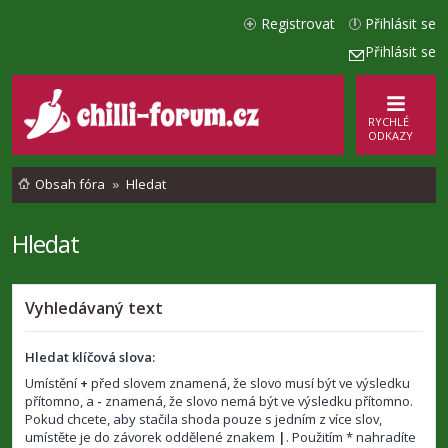
Registrovat
Přihlásit se
Přihlásit se
RYCHLÉ
ODKAZY
Obsah fóra
Hledat
Hledat
Vyhledávaný text
Hledat klíčová slova:
Umístění
+
před slovem znamená, že slovo musí být ve výsledku
přítomno, a
-
znamená, že slovo nemá být ve výsledku přítomno.
Pokud chcete, aby stačila shoda pouze s jedním z více slov,
umístěte je do závorek oddělené znakem
|
. Použitím * nahradíte