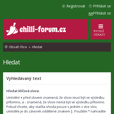
Registrovat
Přihlásit se
Přihlásit se
RYCHLÉ
ODKAZY
Obsah fóra
Hledat
Hledat
Vyhledávaný text
Hledat klíčová slova:
Umístění
+
před slovem znamená, že slovo musí být ve výsledku
přítomno, a
-
znamená, že slovo nemá být ve výsledku přítomno.
Pokud chcete, aby stačila shoda pouze s jedním z více slov,
umístěte je do závorek oddělené znakem
|
. Použitím * nahradíte