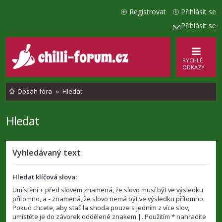
Registrovat
Přihlásit se
Přihlásit se
RYCHLÉ
ODKAZY
Obsah fóra
Hledat
Hledat
Vyhledávaný text
Hledat klíčová slova:
Umístění
+
před slovem znamená, že slovo musí být ve výsledku
přítomno, a
-
znamená, že slovo nemá být ve výsledku přítomno.
Pokud chcete, aby stačila shoda pouze s jedním z více slov,
umístěte je do závorek oddělené znakem
|
. Použitím * nahradíte