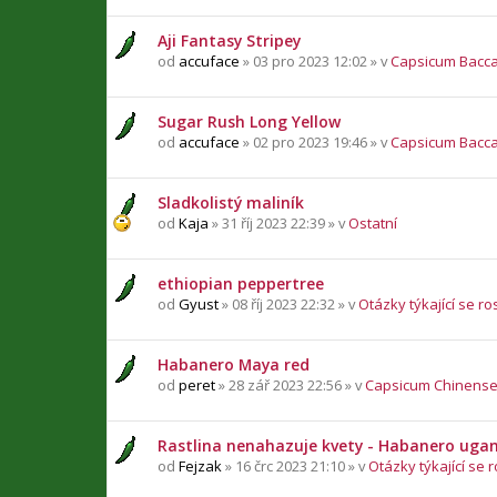
Aji Fantasy Stripey
od
accuface
» 03 pro 2023 12:02 » v
Capsicum Bacc
Sugar Rush Long Yellow
od
accuface
» 02 pro 2023 19:46 » v
Capsicum Bacc
Sladkolistý maliník
od
Kaja
» 31 říj 2023 22:39 » v
Ostatní
ethiopian peppertree
od
Gyust
» 08 říj 2023 22:32 » v
Otázky týkající se ro
Habanero Maya red
od
peret
» 28 zář 2023 22:56 » v
Capsicum Chinens
Rastlina nenahazuje kvety - Habanero uga
od
Fejzak
» 16 črc 2023 21:10 » v
Otázky týkající se r