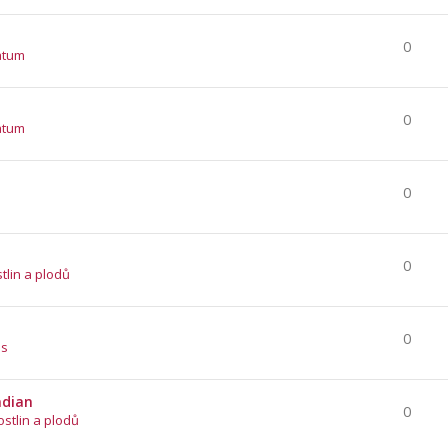
0
atum
0
atum
0
0
stlin a plodů
0
es
ndian
0
ostlin a plodů