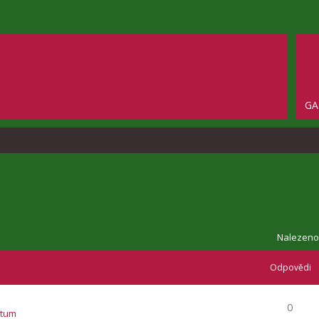
GA
Nalezeno
Odpovědi
0
atum