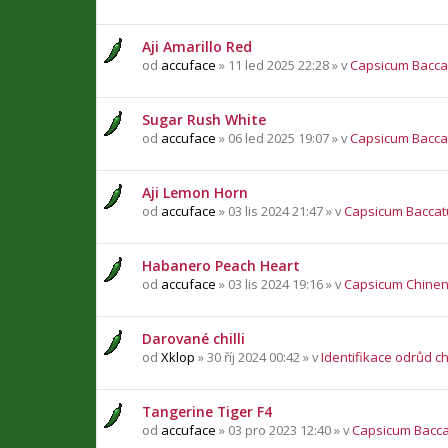
Aji Amarillo Red
od
accuface
» 11 led 2025 22:28 » v
Capsicum Bacc
Sugar Rush White
od
accuface
» 06 led 2025 19:07 » v
Capsicum Bacc
Aji Lemon Horn
od
accuface
» 03 lis 2024 21:47 » v
Capsicum Bacca
Habanero Peach Heart
od
accuface
» 03 lis 2024 19:16 » v
Capsicum Chine
Darované chilli
od
Xklop
» 30 říj 2024 00:42 » v
Identifikace odrůd chi
Tangerine Tiger F4
od
accuface
» 03 pro 2023 12:40 » v
Capsicum Bacc