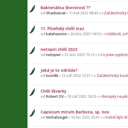
Bakteriálna škvrnitosť ??
od
Shadowcat
» 11 kvě 2023 08:43 » v
Začátečnický
11. Plzeňský chilli sraz
od
kalahavoice
» 26 úno 2023 14:50 » v
Události, sc
netopiri chilli 2023
od
netopier
» 25 úno 2023 15:13 » v
Co jsme vypěsto
Jaká je to odrůda?
od
lucin86
» 12 zář 2022 12:31 » v
Začátečnický kou
Chilli škvarky
od
Robert OV
» 10 zář 2022 18:25 » v
Recepty na pika
Capsicum mirum Barboza, sp. nov.
od
michalsiegel
» 16 čer 2022 20:41 » v
Volně žijící d