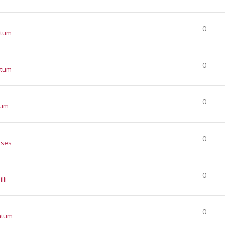
0
atum
0
atum
0
tum
0
nses
0
lli
0
atum