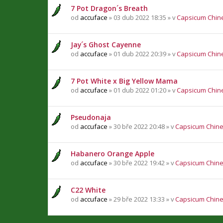
7 Pot Dragon´s Breath
od
accuface
» 03 dub 2022 18:35 » v
Capsicum Chin
Jay´s Ghost Cayenne
od
accuface
» 01 dub 2022 20:39 » v
Capsicum Chin
7 Pot White x Big Yellow Mama
od
accuface
» 01 dub 2022 01:20 » v
Capsicum Chin
Pseudonaja
od
accuface
» 30 bře 2022 20:48 » v
Capsicum Chin
Habanero Orange Apple
od
accuface
» 30 bře 2022 19:42 » v
Capsicum Chin
C22 White
od
accuface
» 29 bře 2022 13:33 » v
Capsicum Chin