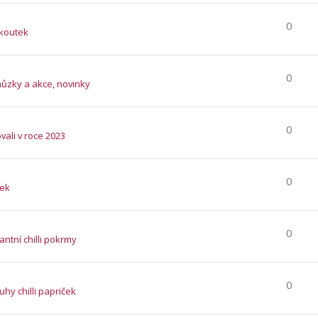
0
 koutek
0
hůzky a akce, novinky
0
vali v roce 2023
0
tek
0
ntní chilli pokrmy
0
ruhy chilli papriček