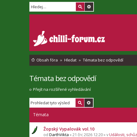
Obsah fóra
Hledat
Témata bez odpovědí
Témata bez odpovědí
Přejít na rozšířené vyhledávání
Témata
Žopský Vypalovák vol.10
od
DarthVikta
» 21 črc 2026 12:20 » v
Události, schů