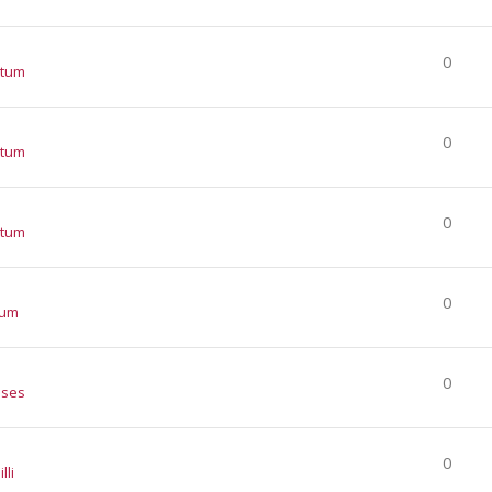
0
atum
0
atum
0
atum
0
tum
0
nses
0
lli