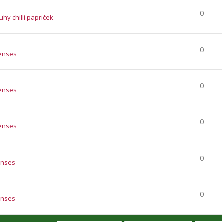
0
ruhy chilli papriček
0
enses
0
enses
0
enses
0
enses
0
enses