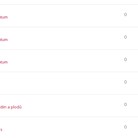
0
atum
0
atum
0
atum
0
0
stlin a plodů
0
es