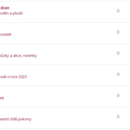
ndian
0
ostlin a plodů
0
 koutek
0
hůzky a akce, novinky
0
vali v roce 2023
0
tek
0
ntní chilli pokrmy