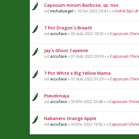
Capsicum mirum Barboza, sp. nov.
od
michalsiegel
» 16 čer 2022 20:41 » v
Volně žijící d
7 Pot Dragon´s Breath
od
accuface
» 03 dub 2022 18:35 » v
Capsicum Chin
Jay´s Ghost Cayenne
od
accuface
» 01 dub 2022 20:39 » v
Capsicum Chin
7 Pot White x Big Yellow Mama
od
accuface
» 01 dub 2022 01:20 » v
Capsicum Chin
Pseudonaja
od
accuface
» 30 bře 2022 20:48 » v
Capsicum Chin
Habanero Orange Apple
od
accuface
» 30 bře 2022 19:42 » v
Capsicum Chin