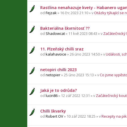
Rastlina nenahazuje kvety - Habanero uga
od
Fejzak
» 16 črc 2023 21:10 » v
Otázky týkající se r
Bakteriálna škvrnitosť ??
od
Shadowcat
» 11 kvě 2023 08:43 » v
Začátečnický
11. Plzeňský chilli sraz
od
kalahavoice
» 26 úno 2023 14:50 » v
Události, sc
netopiri chilli 2023
od
netopier
» 25 úno 2023 15:13 » v
Co jsme vypěsto
Jaká je to odrůda?
od
lucin86
» 12 zář 2022 12:31 » v
Začátečnický kou
Chilli škvarky
od
Robert OV
» 10 zář 2022 18:25 » v
Recepty na pika