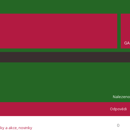
GA
Nalezeno
Odpovědi
0
zky a akce, novinky