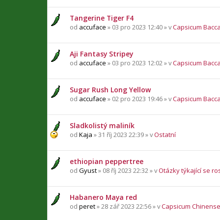
Tangerine Tiger F4
od
accuface
» 03 pro 2023 12:40 » v
Capsicum Bacc
Aji Fantasy Stripey
od
accuface
» 03 pro 2023 12:02 » v
Capsicum Bacc
Sugar Rush Long Yellow
od
accuface
» 02 pro 2023 19:46 » v
Capsicum Bacc
Sladkolistý maliník
od
Kaja
» 31 říj 2023 22:39 » v
Ostatní
ethiopian peppertree
od
Gyust
» 08 říj 2023 22:32 » v
Otázky týkající se ro
Habanero Maya red
od
peret
» 28 zář 2023 22:56 » v
Capsicum Chinens