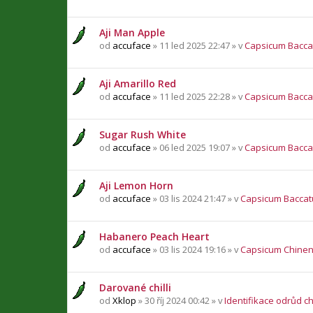
Aji Man Apple
od
accuface
» 11 led 2025 22:47 » v
Capsicum Bacc
Aji Amarillo Red
od
accuface
» 11 led 2025 22:28 » v
Capsicum Bacc
Sugar Rush White
od
accuface
» 06 led 2025 19:07 » v
Capsicum Bacc
Aji Lemon Horn
od
accuface
» 03 lis 2024 21:47 » v
Capsicum Bacca
Habanero Peach Heart
od
accuface
» 03 lis 2024 19:16 » v
Capsicum Chine
Darované chilli
od
Xklop
» 30 říj 2024 00:42 » v
Identifikace odrůd chi