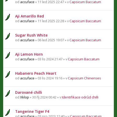
od
accuface
» 11 led 2025 22:47 » v
Capsicum Baccatum
Aji Amarillo Red
od
accuface
» 11 led 2025 22:28 » v
Capsicum Baccatum
Sugar Rush White
od
accuface
» 06 led 2025 19:07 » v
Capsicum Baccatum
Aji Lemon Horn
od
accuface
» 03 lis 2024 21:47 » v
Capsicum Baccatum
Habanero Peach Heart
od
accuface
» 03 lis 2024 19:16 » v
Capsicum Chinenses
Darované chilli
od
Xklop
» 30 říj 2024 00:42 » v
Identifikace odrůd chilli
Tangerine Tiger F4
od
accuface
» 03 pro 2023 12:40 » v
Capsicum Baccatum