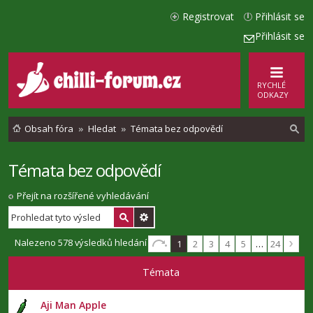
Registrovat
Přihlásit se
Přihlásit se
RYCHLÉ
ODKAZY
Obsah fóra
Hledat
Témata bez odpovědí
Témata bez odpovědí
l
e
Přejít na rozšířené vyhledávání
d
a
Nalezeno 578 výsledků hledání
1
2
3
4
5
…
24
t
Témata
Aji Man Apple