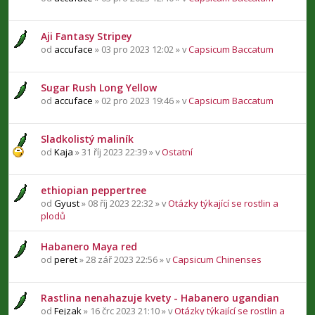
Aji Fantasy Stripey
od
accuface
» 03 pro 2023 12:02 » v
Capsicum Baccatum
Sugar Rush Long Yellow
od
accuface
» 02 pro 2023 19:46 » v
Capsicum Baccatum
Sladkolistý maliník
od
Kaja
» 31 říj 2023 22:39 » v
Ostatní
ethiopian peppertree
od
Gyust
» 08 říj 2023 22:32 » v
Otázky týkající se rostlin a
plodů
Habanero Maya red
od
peret
» 28 zář 2023 22:56 » v
Capsicum Chinenses
Rastlina nenahazuje kvety - Habanero ugandian
od
Fejzak
» 16 črc 2023 21:10 » v
Otázky týkající se rostlin a