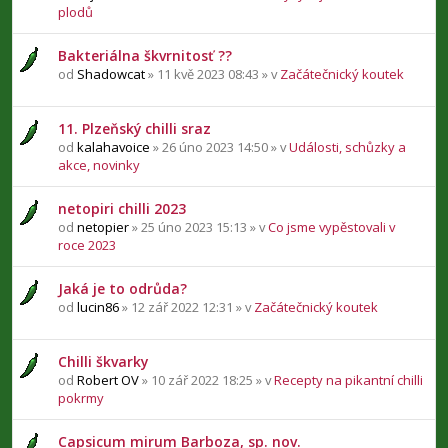
plodů
Bakteriálna škvrnitosť ??
od
Shadowcat
» 11 kvě 2023 08:43 » v
Začátečnický koutek
11. Plzeňský chilli sraz
od
kalahavoice
» 26 úno 2023 14:50 » v
Události, schůzky a
akce, novinky
netopiri chilli 2023
od
netopier
» 25 úno 2023 15:13 » v
Co jsme vypěstovali v
roce 2023
Jaká je to odrůda?
od
lucin86
» 12 zář 2022 12:31 » v
Začátečnický koutek
Chilli škvarky
od
Robert OV
» 10 zář 2022 18:25 » v
Recepty na pikantní chilli
pokrmy
Capsicum mirum Barboza, sp. nov.