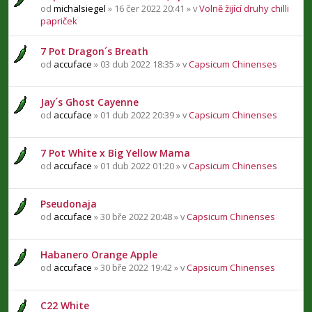
od
michalsiegel
» 16 čer 2022 20:41 » v
Volně žijící druhy chilli
papriček
7 Pot Dragon´s Breath
od
accuface
» 03 dub 2022 18:35 » v
Capsicum Chinenses
Jay´s Ghost Cayenne
od
accuface
» 01 dub 2022 20:39 » v
Capsicum Chinenses
7 Pot White x Big Yellow Mama
od
accuface
» 01 dub 2022 01:20 » v
Capsicum Chinenses
Pseudonaja
od
accuface
» 30 bře 2022 20:48 » v
Capsicum Chinenses
Habanero Orange Apple
od
accuface
» 30 bře 2022 19:42 » v
Capsicum Chinenses
C22 White