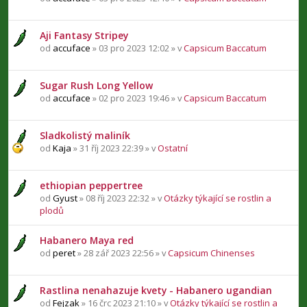
Aji Fantasy Stripey
od
accuface
» 03 pro 2023 12:02 » v
Capsicum Baccatum
Sugar Rush Long Yellow
od
accuface
» 02 pro 2023 19:46 » v
Capsicum Baccatum
Sladkolistý maliník
od
Kaja
» 31 říj 2023 22:39 » v
Ostatní
ethiopian peppertree
od
Gyust
» 08 říj 2023 22:32 » v
Otázky týkající se rostlin a
plodů
Habanero Maya red
od
peret
» 28 zář 2023 22:56 » v
Capsicum Chinenses
Rastlina nenahazuje kvety - Habanero ugandian
od
Fejzak
» 16 črc 2023 21:10 » v
Otázky týkající se rostlin a