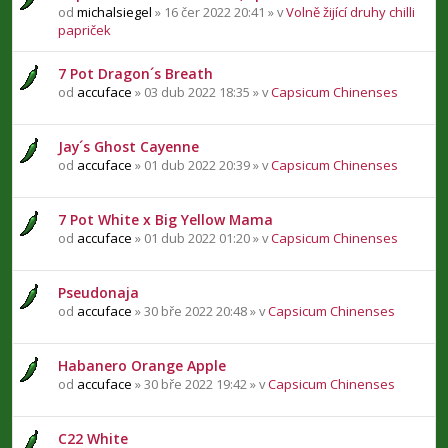
od
michalsiegel
» 16 čer 2022 20:41 » v
Volně žijící druhy chilli
papriček
7 Pot Dragon´s Breath
od
accuface
» 03 dub 2022 18:35 » v
Capsicum Chinenses
Jay´s Ghost Cayenne
od
accuface
» 01 dub 2022 20:39 » v
Capsicum Chinenses
7 Pot White x Big Yellow Mama
od
accuface
» 01 dub 2022 01:20 » v
Capsicum Chinenses
Pseudonaja
od
accuface
» 30 bře 2022 20:48 » v
Capsicum Chinenses
Habanero Orange Apple
od
accuface
» 30 bře 2022 19:42 » v
Capsicum Chinenses
C22 White