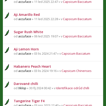
od
accuface
» 11 led 2025 22:47 » v
Capsicum Baccatum
Aji Amarillo Red
od
accuface
» 11 led 2025 22:28 » v
Capsicum Baccatum
Sugar Rush White
od
accuface
» 06 led 2025 19:07 » v
Capsicum Baccatum
Aji Lemon Horn
od
accuface
» 03 lis 2024 21:47 » v
Capsicum Baccatum
Habanero Peach Heart
od
accuface
» 03 lis 2024 19:16 » v
Capsicum Chinenses
Darované chilli
od
Xklop
» 30 říj 2024 00:42 » v
Identifikace odrůd chilli
Tangerine Tiger F4
od
accuface
» 03 pro 2023 12:40 » v
Capsicum Baccatum