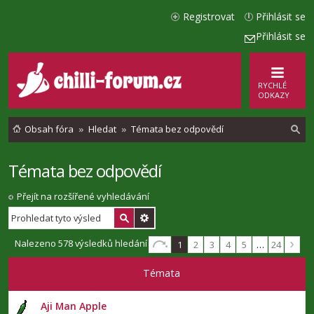
Registrovat
Přihlásit se
Přihlásit se
RYCHLÉ
ODKAZY
Obsah fóra
Hledat
Témata bez odpovědí
Témata bez odpovědí
l
e
Přejít na rozšířené vyhledávání
d
a
Nalezeno 578 výsledků hledání
1
2
3
4
5
…
24
t
Témata
Aji Man Apple