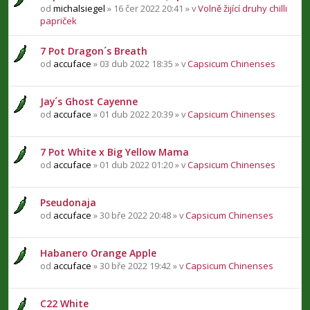
od
michalsiegel
» 16 čer 2022 20:41 » v
Volně žijící druhy chilli
papriček
7 Pot Dragon´s Breath
od
accuface
» 03 dub 2022 18:35 » v
Capsicum Chinenses
Jay´s Ghost Cayenne
od
accuface
» 01 dub 2022 20:39 » v
Capsicum Chinenses
7 Pot White x Big Yellow Mama
od
accuface
» 01 dub 2022 01:20 » v
Capsicum Chinenses
Pseudonaja
od
accuface
» 30 bře 2022 20:48 » v
Capsicum Chinenses
Habanero Orange Apple
od
accuface
» 30 bře 2022 19:42 » v
Capsicum Chinenses
C22 White