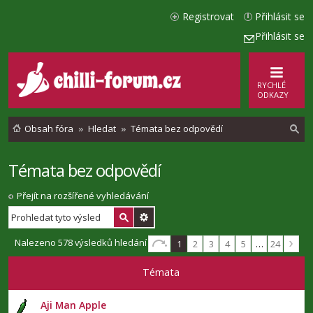
Registrovat
Přihlásit se
Přihlásit se
RYCHLÉ
ODKAZY
Obsah fóra
Hledat
Témata bez odpovědí
Témata bez odpovědí
l
e
Přejít na rozšířené vyhledávání
d
a
Nalezeno 578 výsledků hledání
1
2
3
4
5
…
24
t
Témata
Aji Man Apple