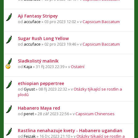
Aji Fantasy Stripey
od
accuface
» 03 pro 2023 12:02 » v
Capsicum Baccatum
Sugar Rush Long Yellow
od
accuface
» 02 pro 2023 19:46 » v
Capsicum Baccatum
Sladkolistý maliník
od
Kaja
» 31 říj 2023 22:39 » v
Ostatní
ethiopian peppertree
od
Gyust
» 08 říj 2023 22:32 » v
Otázky týkající se rostlin a
plodů
Habanero Maya red
od
peret
» 28 zář 2023 22:56 » v
Capsicum Chinenses
Rastlina nenahazuje kvety - Habanero ugandian
od
Fejzak
» 16 črc 2023 21:10 » v
Otázky týkající se rostlin a