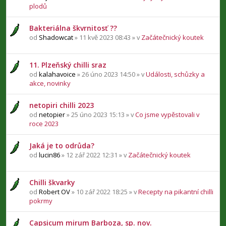
plodů
Bakteriálna škvrnitosť ??
od
Shadowcat
» 11 kvě 2023 08:43 » v
Začátečnický koutek
11. Plzeňský chilli sraz
od
kalahavoice
» 26 úno 2023 14:50 » v
Události, schůzky a
akce, novinky
netopiri chilli 2023
od
netopier
» 25 úno 2023 15:13 » v
Co jsme vypěstovali v
roce 2023
Jaká je to odrůda?
od
lucin86
» 12 zář 2022 12:31 » v
Začátečnický koutek
Chilli škvarky
od
Robert OV
» 10 zář 2022 18:25 » v
Recepty na pikantní chilli
pokrmy
Capsicum mirum Barboza, sp. nov.