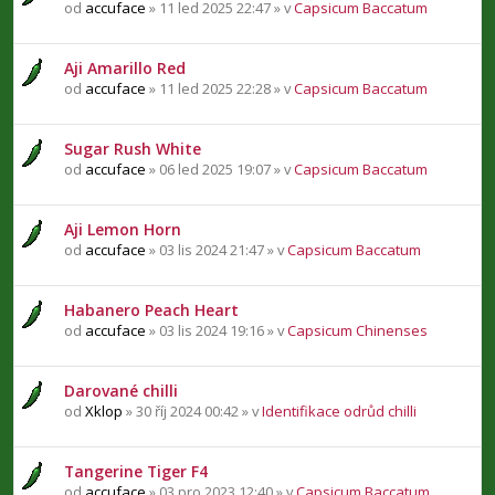
od
accuface
» 11 led 2025 22:47 » v
Capsicum Baccatum
Aji Amarillo Red
od
accuface
» 11 led 2025 22:28 » v
Capsicum Baccatum
Sugar Rush White
od
accuface
» 06 led 2025 19:07 » v
Capsicum Baccatum
Aji Lemon Horn
od
accuface
» 03 lis 2024 21:47 » v
Capsicum Baccatum
Habanero Peach Heart
od
accuface
» 03 lis 2024 19:16 » v
Capsicum Chinenses
Darované chilli
od
Xklop
» 30 říj 2024 00:42 » v
Identifikace odrůd chilli
Tangerine Tiger F4
od
accuface
» 03 pro 2023 12:40 » v
Capsicum Baccatum