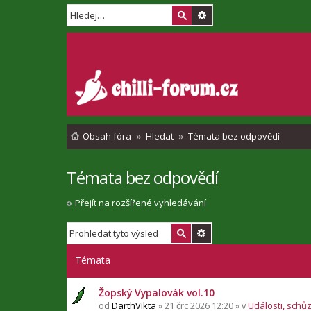
Obsah fóra
Hledat
Témata bez odpovědí
Témata bez odpovědí
Přejít na rozšířené vyhledávání
Témata
Žopský Vypalovák vol.10
od
DarthVikta
» 21 črc 2026 12:20 » v
Události, schů