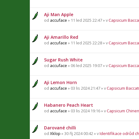
Aji Man Apple
od
accuface
» 11 led 2025 22:47 » v
Capsicum Bacc
Aji Amarillo Red
od
accuface
» 11 led 2025 22:28 » v
Capsicum Bacc
Sugar Rush White
od
accuface
» 06 led 2025 19:07 » v
Capsicum Bacc
Aji Lemon Horn
od
accuface
» 03 lis 2024 21:47 » v
Capsicum Bacca
Habanero Peach Heart
od
accuface
» 03 lis 2024 19:16 » v
Capsicum Chine
Darované chilli
od
Xklop
» 30 říj 2024 00:42 » v
Identifikace odrůd chi