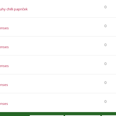
0
ruhy chilli papriček
0
enses
0
enses
0
enses
0
enses
0
enses