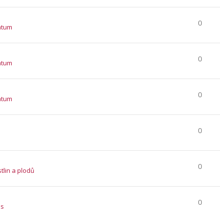
0
atum
0
atum
0
atum
0
0
stlin a plodů
0
es