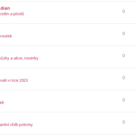
ndian
0
ostlin a plodů
0
 koutek
0
hůzky a akce, novinky
0
vali v roce 2023
0
tek
0
ntní chilli pokrmy