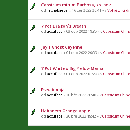
Capsicum mirum Barboza, sp. nov.
od
michalsiegel
» 16 čer 2022 20:41 » v
Volně žijící d
7 Pot Dragon´s Breath
od
accuface
» 03 dub 2022 18:35 » v
Capsicum Chin
Jay´s Ghost Cayenne
od
accuface
» 01 dub 2022 20:39 » v
Capsicum Chin
7 Pot White x Big Yellow Mama
od
accuface
» 01 dub 2022 01:20 » v
Capsicum Chin
Pseudonaja
od
accuface
» 30 bře 2022 20:48 » v
Capsicum Chin
Habanero Orange Apple
od
accuface
» 30 bře 2022 19:42 » v
Capsicum Chin