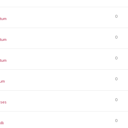
0
atum
0
atum
0
atum
0
tum
0
nses
0
lli