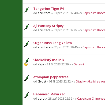
Tangerine Tiger F4
od
accuface
» 03 pro 2023 12:40 » v
Capsicum Bacc
Aji Fantasy Stripey
od
accuface
» 03 pro 2023 12:02 » v
Capsicum Bacc
Sugar Rush Long Yellow
od
accuface
» 02 pro 2023 19:46 » v
Capsicum Bacc
Sladkolistý maliník
od
Kaja
» 31 říj 2023 22:39 » v
Ostatní
ethiopian peppertree
od
Gyust
» 08 říj 2023 22:32 » v
Otázky týkající se ro
Habanero Maya red
od
peret
» 28 zář 2023 22:56 » v
Capsicum Chinens