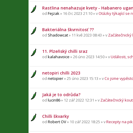
Rastlina nenahazuje kvety - Habanero uga
od
Fejzak
» 16 črc 2023 21:10 » v
Otázky týkající se r
Bakteriálna škvrnitosť ??
od
Shadowcat
» 11 kvě 2023 08:43 » v
Začátečnický
11. Plzeňský chilli sraz
od
kalahavoice
» 26 úno 2023 14:50 » v
Události, sc
netopiri chilli 2023
od
netopier
» 25 úno 2023 15:13 » v
Co jsme vypěsto
Jaká je to odrůda?
od
lucin86
» 12 zář 2022 12:31 » v
Začátečnický kou
Chilli škvarky
od
Robert OV
» 10 zář 2022 18:25 » v
Recepty na pika