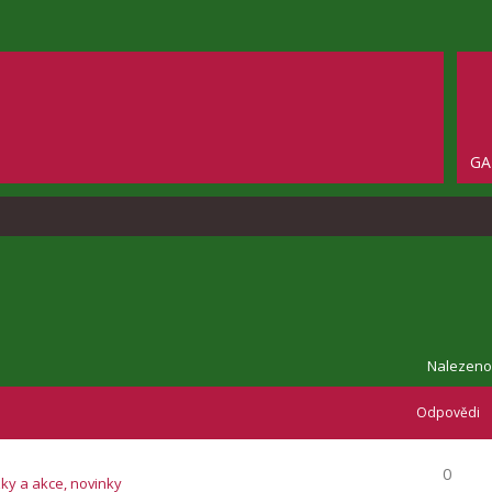
GA
Nalezeno
Odpovědi
0
zky a akce, novinky