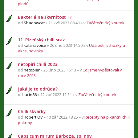
plodů
Bakteriálna škvrnitosť ??
od
Shadowcat
» 11 kvě 2023 08:43 » v
Začátečnický koutek
11. Plzeňský chilli sraz
od
kalahavoice
» 26 úno 2023 14:50 » v
Události, schůzky a
akce, novinky
netopiri chilli 2023
od
netopier
» 25 úno 2023 15:13 » v
Co jsme vypěstovali v
roce 2023
Jaká je to odrůda?
od
lucin86
» 12 zář 2022 12:31 » v
Začátečnický koutek
Chilli škvarky
od
Robert OV
» 10 zář 2022 18:25 » v
Recepty na pikantní chilli
pokrmy
Capsicum mirum Barboza, sp. nov.