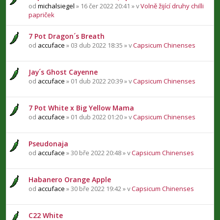
od
michalsiegel
» 16 čer 2022 20:41 » v
Volně žijící druhy chilli
papriček
7 Pot Dragon´s Breath
od
accuface
» 03 dub 2022 18:35 » v
Capsicum Chinenses
Jay´s Ghost Cayenne
od
accuface
» 01 dub 2022 20:39 » v
Capsicum Chinenses
7 Pot White x Big Yellow Mama
od
accuface
» 01 dub 2022 01:20 » v
Capsicum Chinenses
Pseudonaja
od
accuface
» 30 bře 2022 20:48 » v
Capsicum Chinenses
Habanero Orange Apple
od
accuface
» 30 bře 2022 19:42 » v
Capsicum Chinenses
C22 White