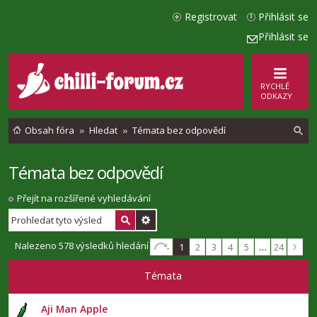
Registrovat
Přihlásit se
Přihlásit se
RYCHLÉ
ODKAZY
Obsah fóra
Hledat
Témata bez odpovědí
Témata bez odpovědí
l
e
Přejít na rozšířené vyhledávání
d
a
Nalezeno 578 výsledků hledání
1
2
3
4
5
…
24
t
Témata
Aji Man Apple