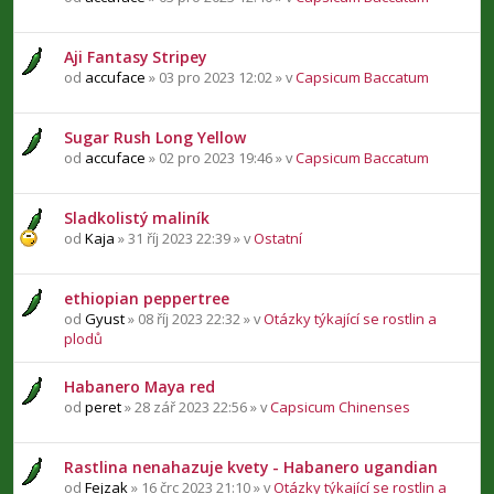
Aji Fantasy Stripey
od
accuface
» 03 pro 2023 12:02 » v
Capsicum Baccatum
Sugar Rush Long Yellow
od
accuface
» 02 pro 2023 19:46 » v
Capsicum Baccatum
Sladkolistý maliník
od
Kaja
» 31 říj 2023 22:39 » v
Ostatní
ethiopian peppertree
od
Gyust
» 08 říj 2023 22:32 » v
Otázky týkající se rostlin a
plodů
Habanero Maya red
od
peret
» 28 zář 2023 22:56 » v
Capsicum Chinenses
Rastlina nenahazuje kvety - Habanero ugandian
od
Fejzak
» 16 črc 2023 21:10 » v
Otázky týkající se rostlin a