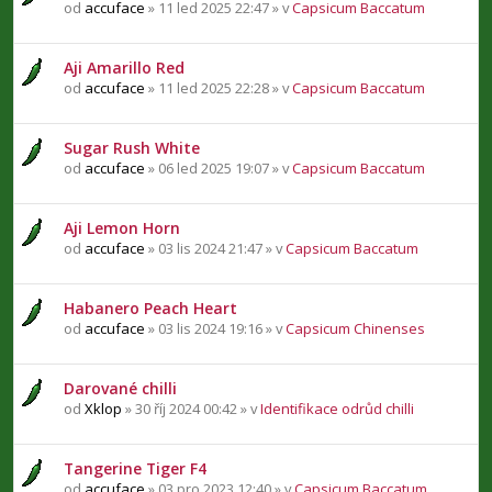
od
accuface
» 11 led 2025 22:47 » v
Capsicum Baccatum
Aji Amarillo Red
od
accuface
» 11 led 2025 22:28 » v
Capsicum Baccatum
Sugar Rush White
od
accuface
» 06 led 2025 19:07 » v
Capsicum Baccatum
Aji Lemon Horn
od
accuface
» 03 lis 2024 21:47 » v
Capsicum Baccatum
Habanero Peach Heart
od
accuface
» 03 lis 2024 19:16 » v
Capsicum Chinenses
Darované chilli
od
Xklop
» 30 říj 2024 00:42 » v
Identifikace odrůd chilli
Tangerine Tiger F4
od
accuface
» 03 pro 2023 12:40 » v
Capsicum Baccatum