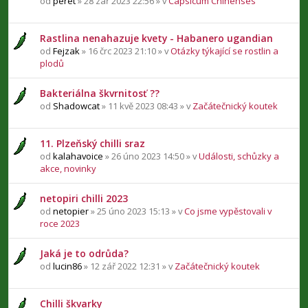
od
peret
» 28 zář 2023 22:56 » v
Capsicum Chinenses
Rastlina nenahazuje kvety - Habanero ugandian
od
Fejzak
» 16 črc 2023 21:10 » v
Otázky týkající se rostlin a
plodů
Bakteriálna škvrnitosť ??
od
Shadowcat
» 11 kvě 2023 08:43 » v
Začátečnický koutek
11. Plzeňský chilli sraz
od
kalahavoice
» 26 úno 2023 14:50 » v
Události, schůzky a
akce, novinky
netopiri chilli 2023
od
netopier
» 25 úno 2023 15:13 » v
Co jsme vypěstovali v
roce 2023
Jaká je to odrůda?
od
lucin86
» 12 zář 2022 12:31 » v
Začátečnický koutek
Chilli škvarky