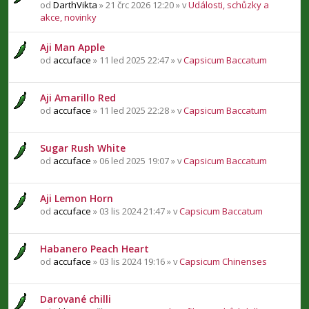
od
DarthVikta
» 21 črc 2026 12:20 » v
Události, schůzky a
akce, novinky
Aji Man Apple
od
accuface
» 11 led 2025 22:47 » v
Capsicum Baccatum
Aji Amarillo Red
od
accuface
» 11 led 2025 22:28 » v
Capsicum Baccatum
Sugar Rush White
od
accuface
» 06 led 2025 19:07 » v
Capsicum Baccatum
Aji Lemon Horn
od
accuface
» 03 lis 2024 21:47 » v
Capsicum Baccatum
Habanero Peach Heart
od
accuface
» 03 lis 2024 19:16 » v
Capsicum Chinenses
Darované chilli