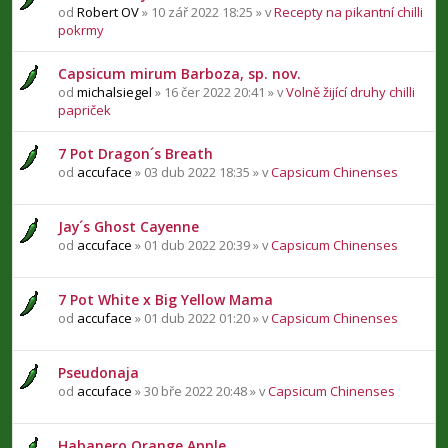
od
Robert OV
» 10 zář 2022 18:25 » v
Recepty na pikantní chilli
pokrmy
Capsicum mirum Barboza, sp. nov.
od
michalsiegel
» 16 čer 2022 20:41 » v
Volně žijící druhy chilli
papriček
7 Pot Dragon´s Breath
od
accuface
» 03 dub 2022 18:35 » v
Capsicum Chinenses
Jay´s Ghost Cayenne
od
accuface
» 01 dub 2022 20:39 » v
Capsicum Chinenses
7 Pot White x Big Yellow Mama
od
accuface
» 01 dub 2022 01:20 » v
Capsicum Chinenses
Pseudonaja
od
accuface
» 30 bře 2022 20:48 » v
Capsicum Chinenses
Habanero Orange Apple