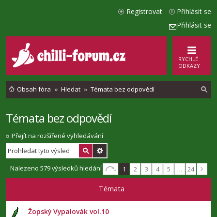
Registrovat
Přihlásit se
Přihlásit se
RYCHLÉ
ODKAZY
Obsah fóra
Hledat
Témata bez odpovědí
Témata bez odpovědí
l
e
Přejít na rozšířené vyhledávání
d
a
Nalezeno 579 výsledků hledání
1
2
3
4
5
…
24
t
Témata
Žopský Vypalovák vol.10