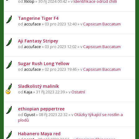
od
Xklop
» 30 říj 2024 00:42 » v
Identifikace odrůd chilli
Tangerine Tiger F4
od
accuface
» 03 pro 2023 12:40 » v
Capsicum Baccatum
Aji Fantasy Stripey
od
accuface
» 03 pro 2023 12:02 » v
Capsicum Baccatum
Sugar Rush Long Yellow
od
accuface
» 02 pro 2023 19:46 » v
Capsicum Baccatum
Sladkolistý maliník
od
Kaja
» 31 říj 2023 22:39 » v
Ostatní
ethiopian peppertree
od
Gyust
» 08 říj 2023 22:32 » v
Otázky týkající se rostlin a
plodů
Habanero Maya red