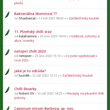
plodů
Bakteriálna škvrnitosť ??
od
Shadowcat
» 11 kvě 2023 08:43 » v
Začátečnický koutek
11. Plzeňský chilli sraz
od
kalahavoice
» 26 úno 2023 14:50 » v
Události, schůzky a
akce, novinky
netopiri chilli 2023
od
netopier
» 25 úno 2023 15:13 » v
Co jsme vypěstovali v
roce 2023
Jaká je to odrůda?
od
lucin86
» 12 zář 2022 12:31 » v
Začátečnický koutek
Chilli škvarky
od
Robert OV
» 10 zář 2022 18:25 » v
Recepty na pikantní chilli
pokrmy
Capsicum mirum Barboza, sp. nov.