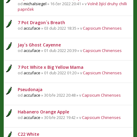
od
michalsiegel
» 16 čer 2022 20:41 » v
Volně žijící druhy chilli
papriček
7 Pot Dragon´s Breath
od
accuface
» 03 dub 2022 18:35 » v
Capsicum Chinenses
Jay´s Ghost Cayenne
od
accuface
» 01 dub 2022 20:39 » v
Capsicum Chinenses
7 Pot White x Big Yellow Mama
od
accuface
» 01 dub 2022 01:20 » v
Capsicum Chinenses
Pseudonaja
od
accuface
» 30 bře 2022 20:48 » v
Capsicum Chinenses
Habanero Orange Apple
od
accuface
» 30 bře 2022 19:42 » v
Capsicum Chinenses
C22 White