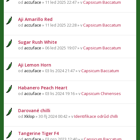
od
accuface
» 11 led 2025 22:47 » v
Capsicum Baccatum
Aji Amarillo Red
od
accuface
» 11 led 2025 22:28 » v
Capsicum Baccatum
Sugar Rush White
od
accuface
» 06 led 2025 19:07 » v
Capsicum Baccatum
Aji Lemon Horn
od
accuface
» 03 lis 2024 21:47 » v
Capsicum Baccatum
Habanero Peach Heart
od
accuface
» 03 lis 2024 19:16 » v
Capsicum Chinenses
Darované chilli
od
Xklop
» 30 říj 2024 00:42 » v
Identifikace odrůd chilli
Tangerine Tiger F4
od
accuface
» 03 pro 2023 12:40 » v
Capsicum Baccatum