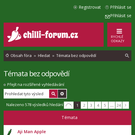
Registrovat
Přihlásit se
Přihlásit se
RYCHLÉ
ODKAZY
Obsah fóra
Hledat
Témata bez odpovědí
Témata bez odpovědí
l
e
Přejít na rozšířené vyhledávání
d
a
Nalezeno 578 výsledků hledání
1
2
3
4
5
…
24
t
Témata
Aji Man Apple