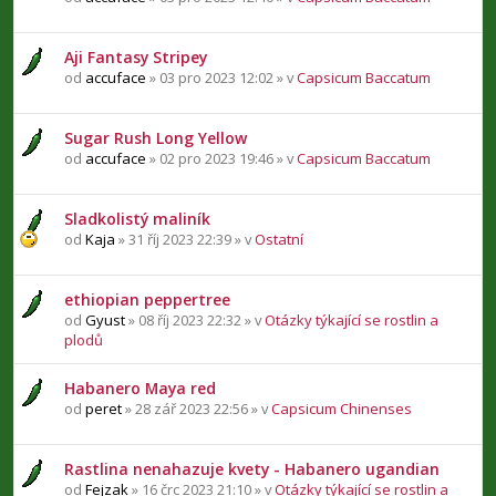
Aji Fantasy Stripey
od
accuface
» 03 pro 2023 12:02 » v
Capsicum Baccatum
Sugar Rush Long Yellow
od
accuface
» 02 pro 2023 19:46 » v
Capsicum Baccatum
Sladkolistý maliník
od
Kaja
» 31 říj 2023 22:39 » v
Ostatní
ethiopian peppertree
od
Gyust
» 08 říj 2023 22:32 » v
Otázky týkající se rostlin a
plodů
Habanero Maya red
od
peret
» 28 zář 2023 22:56 » v
Capsicum Chinenses
Rastlina nenahazuje kvety - Habanero ugandian
od
Fejzak
» 16 črc 2023 21:10 » v
Otázky týkající se rostlin a