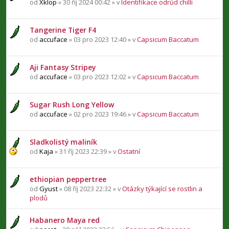
od
Xklop
» 30 říj 2024 00:42 » v
Identifikace odrůd chilli
Tangerine Tiger F4
od
accuface
» 03 pro 2023 12:40 » v
Capsicum Baccatum
Aji Fantasy Stripey
od
accuface
» 03 pro 2023 12:02 » v
Capsicum Baccatum
Sugar Rush Long Yellow
od
accuface
» 02 pro 2023 19:46 » v
Capsicum Baccatum
Sladkolistý maliník
od
Kaja
» 31 říj 2023 22:39 » v
Ostatní
ethiopian peppertree
od
Gyust
» 08 říj 2023 22:32 » v
Otázky týkající se rostlin a
plodů
Habanero Maya red