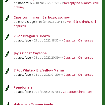
od
Robert OV
» 10 zář 2022 18:25 » v
Recepty na pikantní chilli
pokrmy
Capsicum mirum Barboza, sp. nov.
od
michalsiegel
» 16 čer 2022 20:41 » v
Volně žijící druhy chilli
papriček
7 Pot Dragon´s Breath
od
accuface
» 03 dub 2022 18:35 » v
Capsicum Chinenses
Jay´s Ghost Cayenne
od
accuface
» 01 dub 2022 20:39 » v
Capsicum Chinenses
7 Pot White x Big Yellow Mama
od
accuface
» 01 dub 2022 01:20 » v
Capsicum Chinenses
Pseudonaja
od
accuface
» 30 bře 2022 20:48 » v
Capsicum Chinenses
Habanero Orange Apple