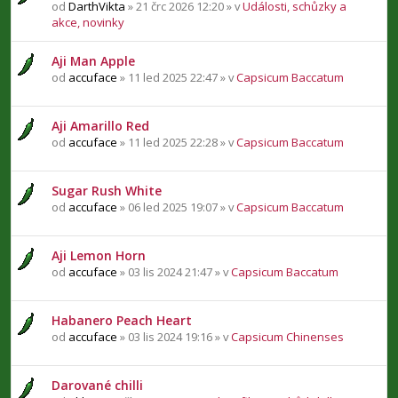
od
DarthVikta
» 21 črc 2026 12:20 » v
Události, schůzky a
akce, novinky
Aji Man Apple
od
accuface
» 11 led 2025 22:47 » v
Capsicum Baccatum
Aji Amarillo Red
od
accuface
» 11 led 2025 22:28 » v
Capsicum Baccatum
Sugar Rush White
od
accuface
» 06 led 2025 19:07 » v
Capsicum Baccatum
Aji Lemon Horn
od
accuface
» 03 lis 2024 21:47 » v
Capsicum Baccatum
Habanero Peach Heart
od
accuface
» 03 lis 2024 19:16 » v
Capsicum Chinenses
Darované chilli