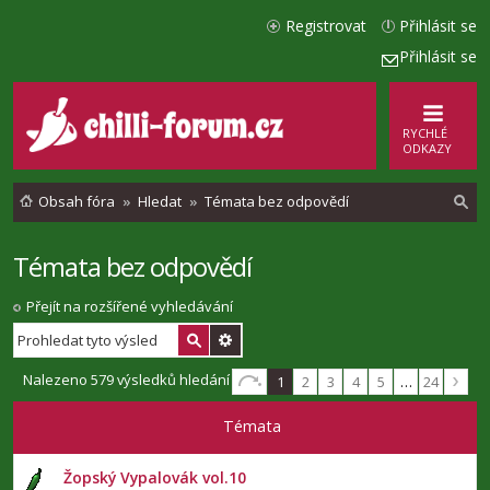
Registrovat
Přihlásit se
Přihlásit se
RYCHLÉ
ODKAZY
Obsah fóra
Hledat
Témata bez odpovědí
Témata bez odpovědí
l
e
Přejít na rozšířené vyhledávání
d
a
Nalezeno 579 výsledků hledání
1
2
3
4
5
…
24
t
Témata
Žopský Vypalovák vol.10