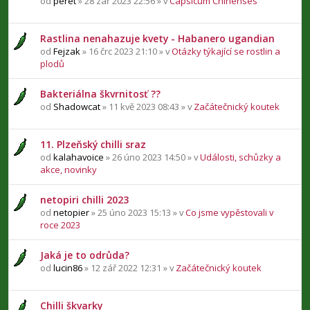
od
peret
» 28 zář 2023 22:56 » v
Capsicum Chinenses
Rastlina nenahazuje kvety - Habanero ugandian
od
Fejzak
» 16 črc 2023 21:10 » v
Otázky týkající se rostlin a
plodů
Bakteriálna škvrnitosť ??
od
Shadowcat
» 11 kvě 2023 08:43 » v
Začátečnický koutek
11. Plzeňský chilli sraz
od
kalahavoice
» 26 úno 2023 14:50 » v
Události, schůzky a
akce, novinky
netopiri chilli 2023
od
netopier
» 25 úno 2023 15:13 » v
Co jsme vypěstovali v
roce 2023
Jaká je to odrůda?
od
lucin86
» 12 zář 2022 12:31 » v
Začátečnický koutek
Chilli škvarky