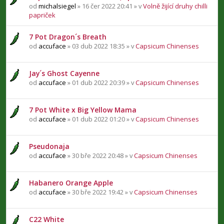
od
michalsiegel
» 16 čer 2022 20:41 » v
Volně žijící druhy chilli
papriček
7 Pot Dragon´s Breath
od
accuface
» 03 dub 2022 18:35 » v
Capsicum Chinenses
Jay´s Ghost Cayenne
od
accuface
» 01 dub 2022 20:39 » v
Capsicum Chinenses
7 Pot White x Big Yellow Mama
od
accuface
» 01 dub 2022 01:20 » v
Capsicum Chinenses
Pseudonaja
od
accuface
» 30 bře 2022 20:48 » v
Capsicum Chinenses
Habanero Orange Apple
od
accuface
» 30 bře 2022 19:42 » v
Capsicum Chinenses
C22 White