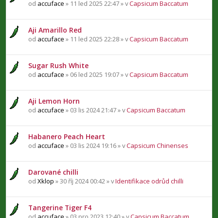
od
accuface
» 11 led 2025 22:47 » v
Capsicum Baccatum
Aji Amarillo Red
od
accuface
» 11 led 2025 22:28 » v
Capsicum Baccatum
Sugar Rush White
od
accuface
» 06 led 2025 19:07 » v
Capsicum Baccatum
Aji Lemon Horn
od
accuface
» 03 lis 2024 21:47 » v
Capsicum Baccatum
Habanero Peach Heart
od
accuface
» 03 lis 2024 19:16 » v
Capsicum Chinenses
Darované chilli
od
Xklop
» 30 říj 2024 00:42 » v
Identifikace odrůd chilli
Tangerine Tiger F4
od
accuface
» 03 pro 2023 12:40 » v
Capsicum Baccatum