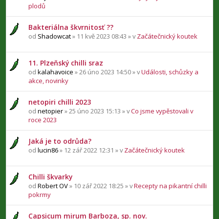
plodů
Bakteriálna škvrnitosť ??
od
Shadowcat
» 11 kvě 2023 08:43 » v
Začátečnický koutek
11. Plzeňský chilli sraz
od
kalahavoice
» 26 úno 2023 14:50 » v
Události, schůzky a
akce, novinky
netopiri chilli 2023
od
netopier
» 25 úno 2023 15:13 » v
Co jsme vypěstovali v
roce 2023
Jaká je to odrůda?
od
lucin86
» 12 zář 2022 12:31 » v
Začátečnický koutek
Chilli škvarky
od
Robert OV
» 10 zář 2022 18:25 » v
Recepty na pikantní chilli
pokrmy
Capsicum mirum Barboza, sp. nov.