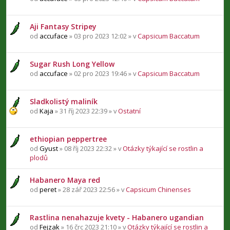
Aji Fantasy Stripey
od
accuface
» 03 pro 2023 12:02 » v
Capsicum Baccatum
Sugar Rush Long Yellow
od
accuface
» 02 pro 2023 19:46 » v
Capsicum Baccatum
Sladkolistý maliník
od
Kaja
» 31 říj 2023 22:39 » v
Ostatní
ethiopian peppertree
od
Gyust
» 08 říj 2023 22:32 » v
Otázky týkající se rostlin a
plodů
Habanero Maya red
od
peret
» 28 zář 2023 22:56 » v
Capsicum Chinenses
Rastlina nenahazuje kvety - Habanero ugandian
od
Fejzak
» 16 črc 2023 21:10 » v
Otázky týkající se rostlin a