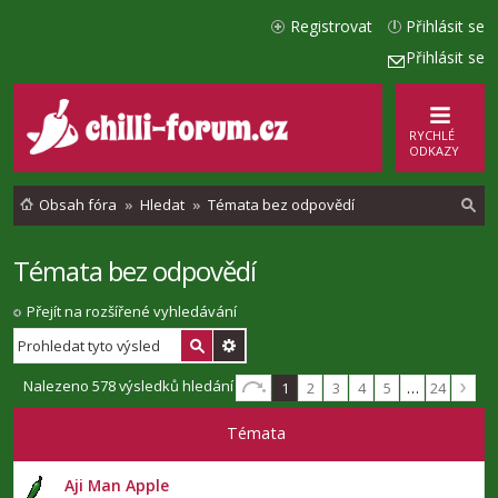
Registrovat
Přihlásit se
Přihlásit se
RYCHLÉ
ODKAZY
Obsah fóra
Hledat
Témata bez odpovědí
Témata bez odpovědí
l
e
Přejít na rozšířené vyhledávání
d
a
Nalezeno 578 výsledků hledání
1
2
3
4
5
…
24
t
Témata
Aji Man Apple