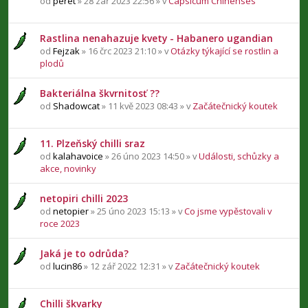
od
peret
» 28 zář 2023 22:56 » v
Capsicum Chinenses
Rastlina nenahazuje kvety - Habanero ugandian
od
Fejzak
» 16 črc 2023 21:10 » v
Otázky týkající se rostlin a
plodů
Bakteriálna škvrnitosť ??
od
Shadowcat
» 11 kvě 2023 08:43 » v
Začátečnický koutek
11. Plzeňský chilli sraz
od
kalahavoice
» 26 úno 2023 14:50 » v
Události, schůzky a
akce, novinky
netopiri chilli 2023
od
netopier
» 25 úno 2023 15:13 » v
Co jsme vypěstovali v
roce 2023
Jaká je to odrůda?
od
lucin86
» 12 zář 2022 12:31 » v
Začátečnický koutek
Chilli škvarky