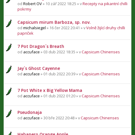
od
Robert OV
» 10 zář 2022 18:25 » v
Recepty na pikantní chilli
pokrmy
Capsicum mirum Barboza, sp. nov.
od
michalsiegel
» 16 čer 2022 20:41 » v
Volně žijící druhy chilli
papriček
7 Pot Dragon´s Breath
od
accuface
» 03 dub 2022 18:35 » v
Capsicum Chinenses
Jay´s Ghost Cayenne
od
accuface
» 01 dub 2022 20:39 » v
Capsicum Chinenses
7 Pot White x Big Yellow Mama
od
accuface
» 01 dub 2022 01:20 » v
Capsicum Chinenses
Pseudonaja
od
accuface
» 30 bře 2022 20:48 » v
Capsicum Chinenses
Habanero Orange Apple