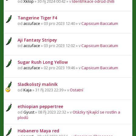
od
Xklop
» 30 říj 2024 00:42 » v
Identifikace odrůd chilli
Tangerine Tiger F4
od
accuface
» 03 pro 2023 12:40 » v
Capsicum Baccatum
Aji Fantasy Stripey
od
accuface
» 03 pro 2023 12:02 » v
Capsicum Baccatum
Sugar Rush Long Yellow
od
accuface
» 02 pro 2023 19:46 » v
Capsicum Baccatum
Sladkolistý maliník
od
Kaja
» 31 říj 2023 22:39 » v
Ostatní
ethiopian peppertree
od
Gyust
» 08 říj 2023 22:32 » v
Otázky týkající se rostlin a
plodů
Habanero Maya red