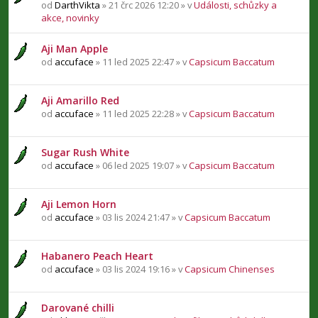
od
DarthVikta
» 21 črc 2026 12:20 » v
Události, schůzky a
akce, novinky
Aji Man Apple
od
accuface
» 11 led 2025 22:47 » v
Capsicum Baccatum
Aji Amarillo Red
od
accuface
» 11 led 2025 22:28 » v
Capsicum Baccatum
Sugar Rush White
od
accuface
» 06 led 2025 19:07 » v
Capsicum Baccatum
Aji Lemon Horn
od
accuface
» 03 lis 2024 21:47 » v
Capsicum Baccatum
Habanero Peach Heart
od
accuface
» 03 lis 2024 19:16 » v
Capsicum Chinenses
Darované chilli