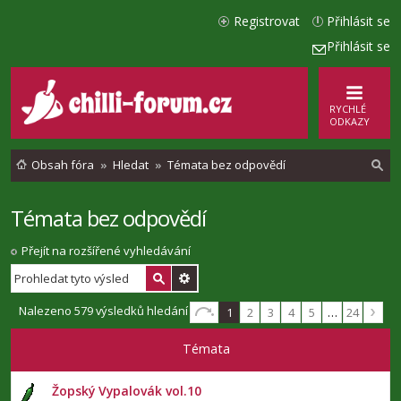
Registrovat
Přihlásit se
Přihlásit se
RYCHLÉ
ODKAZY
Obsah fóra
Hledat
Témata bez odpovědí
Témata bez odpovědí
l
e
Přejít na rozšířené vyhledávání
d
a
Nalezeno 579 výsledků hledání
1
2
3
4
5
…
24
t
Témata
Žopský Vypalovák vol.10