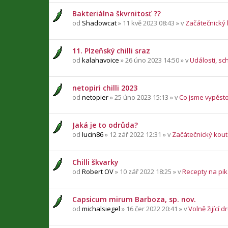
Bakteriálna škvrnitosť ??
od
Shadowcat
» 11 kvě 2023 08:43 » v
Začátečnický
11. Plzeňský chilli sraz
od
kalahavoice
» 26 úno 2023 14:50 » v
Události, sc
netopiri chilli 2023
od
netopier
» 25 úno 2023 15:13 » v
Co jsme vypěsto
Jaká je to odrůda?
od
lucin86
» 12 zář 2022 12:31 » v
Začátečnický kou
Chilli škvarky
od
Robert OV
» 10 zář 2022 18:25 » v
Recepty na pika
Capsicum mirum Barboza, sp. nov.
od
michalsiegel
» 16 čer 2022 20:41 » v
Volně žijící d