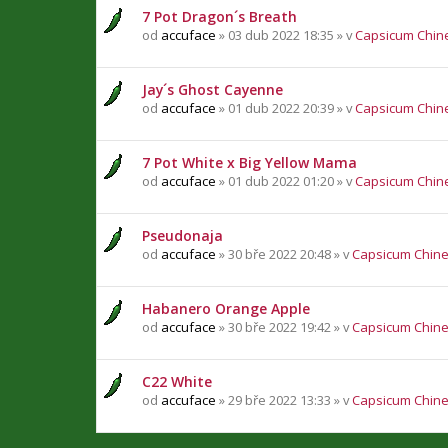
7 Pot Dragon´s Breath
od
accuface
» 03 dub 2022 18:35 » v
Capsicum Chin
Jay´s Ghost Cayenne
od
accuface
» 01 dub 2022 20:39 » v
Capsicum Chin
7 Pot White x Big Yellow Mama
od
accuface
» 01 dub 2022 01:20 » v
Capsicum Chin
Pseudonaja
od
accuface
» 30 bře 2022 20:48 » v
Capsicum Chin
Habanero Orange Apple
od
accuface
» 30 bře 2022 19:42 » v
Capsicum Chin
C22 White
od
accuface
» 29 bře 2022 13:33 » v
Capsicum Chin