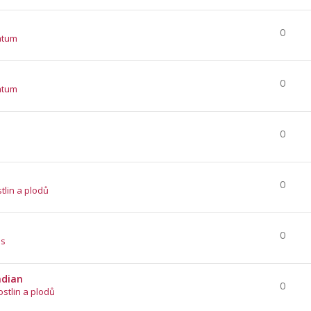
0
atum
0
atum
0
0
stlin a plodů
0
es
ndian
0
ostlin a plodů