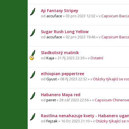
Aji Fantasy Stripey
od
accuface
» 03 pro 2023 12:02 » v
Capsicum Bacc
Sugar Rush Long Yellow
od
accuface
» 02 pro 2023 19:46 » v
Capsicum Bacc
Sladkolistý maliník
od
Kaja
» 31 říj 2023 22:39 » v
Ostatní
ethiopian peppertree
od
Gyust
» 08 říj 2023 22:32 » v
Otázky týkající se ro
Habanero Maya red
od
peret
» 28 zář 2023 22:56 » v
Capsicum Chinens
Rastlina nenahazuje kvety - Habanero uga
od
Fejzak
» 16 črc 2023 21:10 » v
Otázky týkající se r