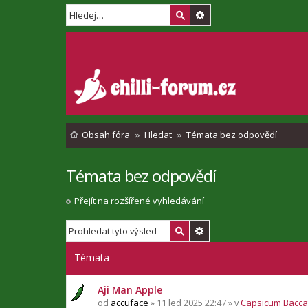
Obsah fóra
Hledat
Témata bez odpovědí
Témata bez odpovědí
Přejít na rozšířené vyhledávání
Témata
Aji Man Apple
od
accuface
» 11 led 2025 22:47 » v
Capsicum Bacc