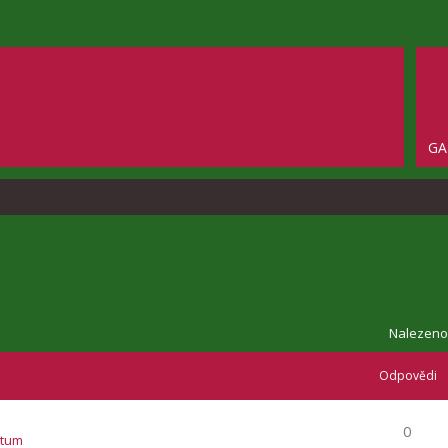
GA
Nalezeno
Odpovědi
0
atum