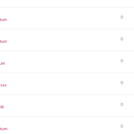
0
atum
0
atum
0
tum
0
nses
0
lli
0
atum