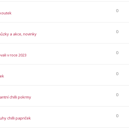
0
 koutek
0
hůzky a akce, novinky
0
vali v roce 2023
0
tek
0
ntní chilli pokrmy
0
ruhy chilli papriček