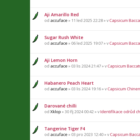
Aji Amarillo Red
od
accuface
» 11 led 2025 22:28 » v
Capsicum Bacc
Sugar Rush White
od
accuface
» 06 led 2025 19:07 » v
Capsicum Bacc
Aji Lemon Horn
od
accuface
» 03 lis 2024 21:47 » v
Capsicum Bacca
Habanero Peach Heart
od
accuface
» 03 lis 2024 19:16 » v
Capsicum Chine
Darované chilli
od
Xklop
» 30 říj 2024 00:42 » v
Identifikace odrůd chi
Tangerine Tiger F4
od
accuface
» 03 pro 2023 12:40 » v
Capsicum Bacc