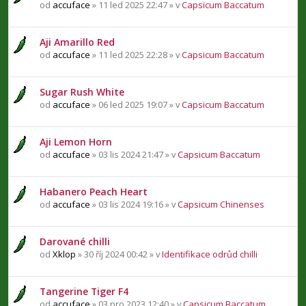
od
accuface
» 11 led 2025 22:47 » v
Capsicum Baccatum
Aji Amarillo Red
od
accuface
» 11 led 2025 22:28 » v
Capsicum Baccatum
Sugar Rush White
od
accuface
» 06 led 2025 19:07 » v
Capsicum Baccatum
Aji Lemon Horn
od
accuface
» 03 lis 2024 21:47 » v
Capsicum Baccatum
Habanero Peach Heart
od
accuface
» 03 lis 2024 19:16 » v
Capsicum Chinenses
Darované chilli
od
Xklop
» 30 říj 2024 00:42 » v
Identifikace odrůd chilli
Tangerine Tiger F4
od
accuface
» 03 pro 2023 12:40 » v
Capsicum Baccatum