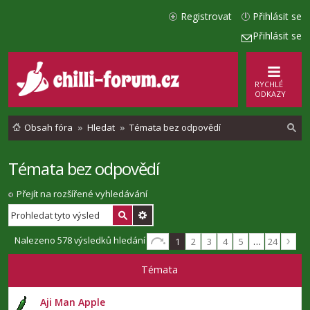
Registrovat
Přihlásit se
Přihlásit se
RYCHLÉ
ODKAZY
Obsah fóra
Hledat
Témata bez odpovědí
Témata bez odpovědí
l
e
Přejít na rozšířené vyhledávání
d
a
Nalezeno 578 výsledků hledání
1
2
3
4
5
…
24
t
Témata
Aji Man Apple