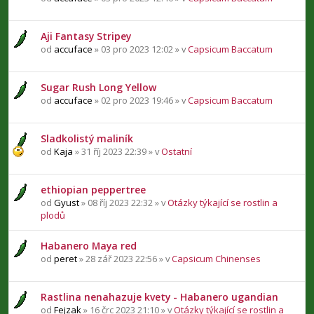
Aji Fantasy Stripey
od
accuface
» 03 pro 2023 12:02 » v
Capsicum Baccatum
Sugar Rush Long Yellow
od
accuface
» 02 pro 2023 19:46 » v
Capsicum Baccatum
Sladkolistý maliník
od
Kaja
» 31 říj 2023 22:39 » v
Ostatní
ethiopian peppertree
od
Gyust
» 08 říj 2023 22:32 » v
Otázky týkající se rostlin a
plodů
Habanero Maya red
od
peret
» 28 zář 2023 22:56 » v
Capsicum Chinenses
Rastlina nenahazuje kvety - Habanero ugandian
od
Fejzak
» 16 črc 2023 21:10 » v
Otázky týkající se rostlin a