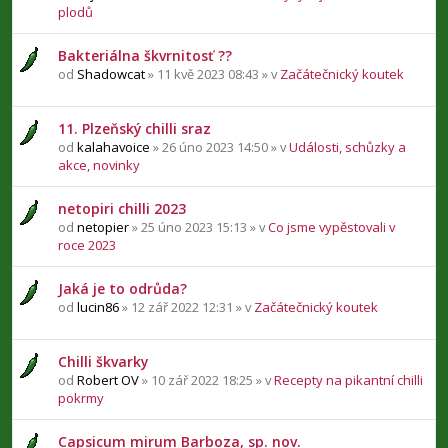
plodů
Bakteriálna škvrnitosť ??
od
Shadowcat
» 11 kvě 2023 08:43 » v
Začátečnický koutek
11. Plzeňský chilli sraz
od
kalahavoice
» 26 úno 2023 14:50 » v
Události, schůzky a
akce, novinky
netopiri chilli 2023
od
netopier
» 25 úno 2023 15:13 » v
Co jsme vypěstovali v
roce 2023
Jaká je to odrůda?
od
lucin86
» 12 zář 2022 12:31 » v
Začátečnický koutek
Chilli škvarky
od
Robert OV
» 10 zář 2022 18:25 » v
Recepty na pikantní chilli
pokrmy
Capsicum mirum Barboza, sp. nov.