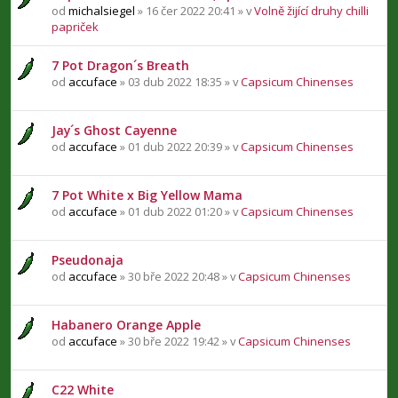
od
michalsiegel
» 16 čer 2022 20:41 » v
Volně žijící druhy chilli
papriček
7 Pot Dragon´s Breath
od
accuface
» 03 dub 2022 18:35 » v
Capsicum Chinenses
Jay´s Ghost Cayenne
od
accuface
» 01 dub 2022 20:39 » v
Capsicum Chinenses
7 Pot White x Big Yellow Mama
od
accuface
» 01 dub 2022 01:20 » v
Capsicum Chinenses
Pseudonaja
od
accuface
» 30 bře 2022 20:48 » v
Capsicum Chinenses
Habanero Orange Apple
od
accuface
» 30 bře 2022 19:42 » v
Capsicum Chinenses
C22 White