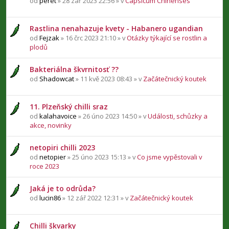
od
peret
» 28 zář 2023 22:56 » v
Capsicum Chinenses
Rastlina nenahazuje kvety - Habanero ugandian
od
Fejzak
» 16 črc 2023 21:10 » v
Otázky týkající se rostlin a
plodů
Bakteriálna škvrnitosť ??
od
Shadowcat
» 11 kvě 2023 08:43 » v
Začátečnický koutek
11. Plzeňský chilli sraz
od
kalahavoice
» 26 úno 2023 14:50 » v
Události, schůzky a
akce, novinky
netopiri chilli 2023
od
netopier
» 25 úno 2023 15:13 » v
Co jsme vypěstovali v
roce 2023
Jaká je to odrůda?
od
lucin86
» 12 zář 2022 12:31 » v
Začátečnický koutek
Chilli škvarky