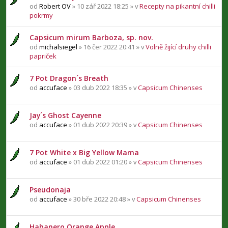
od
Robert OV
» 10 zář 2022 18:25 » v
Recepty na pikantní chilli
pokrmy
Capsicum mirum Barboza, sp. nov.
od
michalsiegel
» 16 čer 2022 20:41 » v
Volně žijící druhy chilli
papriček
7 Pot Dragon´s Breath
od
accuface
» 03 dub 2022 18:35 » v
Capsicum Chinenses
Jay´s Ghost Cayenne
od
accuface
» 01 dub 2022 20:39 » v
Capsicum Chinenses
7 Pot White x Big Yellow Mama
od
accuface
» 01 dub 2022 01:20 » v
Capsicum Chinenses
Pseudonaja
od
accuface
» 30 bře 2022 20:48 » v
Capsicum Chinenses
Habanero Orange Apple