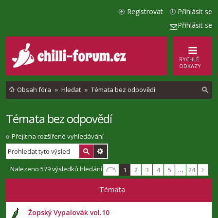
Registrovat
Přihlásit se
Přihlásit se
RYCHLÉ
ODKAZY
Obsah fóra
Hledat
Témata bez odpovědí
Témata bez odpovědí
l
e
Přejít na rozšířené vyhledávání
d
a
Nalezeno 579 výsledků hledání
1
2
3
4
5
…
24
t
Témata
Žopský Vypalovák vol.10