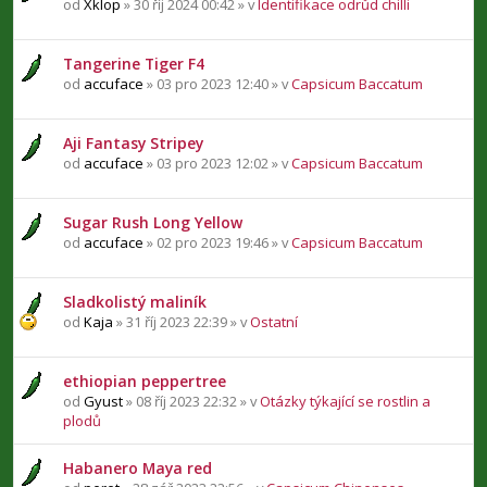
od
Xklop
» 30 říj 2024 00:42 » v
Identifikace odrůd chilli
Tangerine Tiger F4
od
accuface
» 03 pro 2023 12:40 » v
Capsicum Baccatum
Aji Fantasy Stripey
od
accuface
» 03 pro 2023 12:02 » v
Capsicum Baccatum
Sugar Rush Long Yellow
od
accuface
» 02 pro 2023 19:46 » v
Capsicum Baccatum
Sladkolistý maliník
od
Kaja
» 31 říj 2023 22:39 » v
Ostatní
ethiopian peppertree
od
Gyust
» 08 říj 2023 22:32 » v
Otázky týkající se rostlin a
plodů
Habanero Maya red