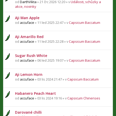
od
DarthVikta
» 21 črc 2026 12:20 » v
Události, schůzky a
akce, novinky
Aji Man Apple
od
accuface
» 11 led 2025 22:47 » v
Capsicum Baccatum
Aji Amarillo Red
od
accuface
» 11 led 2025 22:28 » v
Capsicum Baccatum
Sugar Rush White
od
accuface
» 06 led 2025 19:07 » v
Capsicum Baccatum
Aji Lemon Horn
od
accuface
» 03 lis 2024 21:47 » v
Capsicum Baccatum
Habanero Peach Heart
od
accuface
» 03 lis 2024 19:16 » v
Capsicum Chinenses
Darované chilli